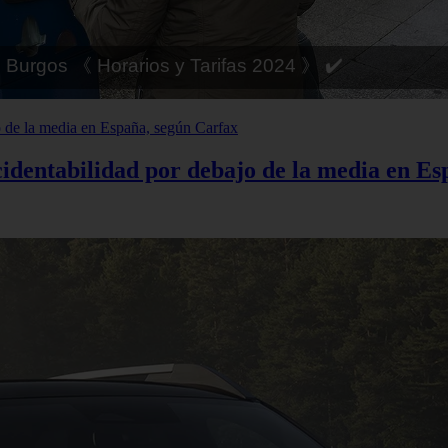
 Córdoba 《 Horarios y Tarifas 2024 》 ✔️
cidentabilidad por debajo de la media en E