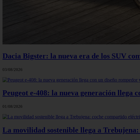
Dacia Bigster: la nueva era de los SUV co
03/08/2026
Peugeot e-408: la nueva generación llega
01/08/2026
La movilidad sostenible llega a Trebujena