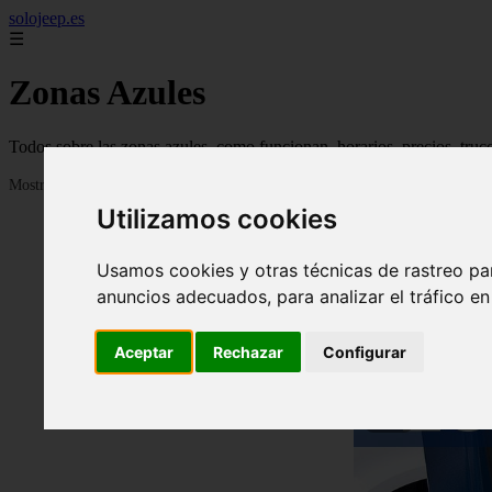
solojeep.es
☰
Zonas Azules
Todos sobre las zonas azules, como funcionan, horarios, precios, truc
Mostrando 1 - 24 de 3332 artículos
Utilizamos cookies
Usamos cookies y otras técnicas de rastreo pa
anuncios adecuados, para analizar el tráfico e
Aceptar
Rechazar
Configurar
❮