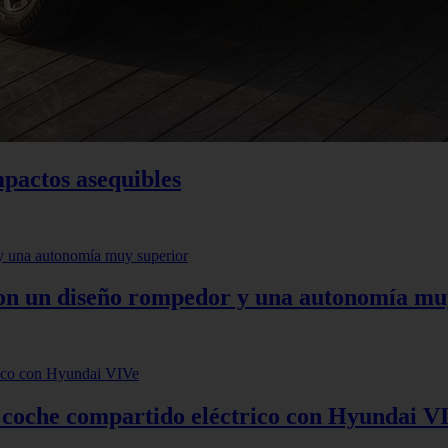
mpactos asequibles
 con un diseño rompedor y una autonomía mu
: coche compartido eléctrico con Hyundai V