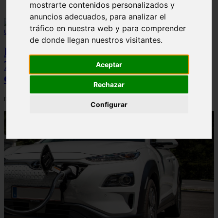
mostrarte contenidos personalizados y
anuncios adecuados, para analizar el
tráfico en nuestra web y para comprender
de donde llegan nuestros visitantes.
Peugeot acelera en el mercado español:
7.062 matriculaciones y un 5,9% de cuota
Aceptar
en julio
Rechazar
06/08/2026
Configurar