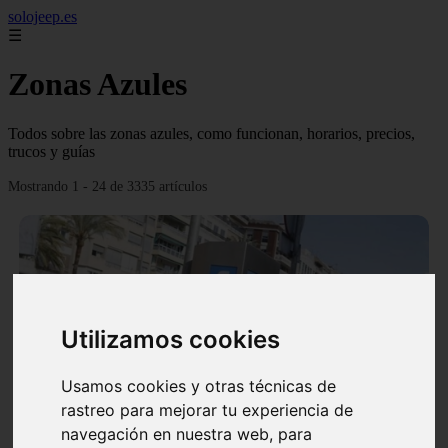
solojeep.es
☰
Zonas Azules
Todos sobre las zonas azules, como funcionan, horarios, precios,
trucos y guías
Mostrando 1 - 24 de 3335 artículos
Utilizamos cookies
❮
❯
Usamos cookies y otras técnicas de
rastreo para mejorar tu experiencia de
▷ Zona Azul Córdoba 《 Horarios y Tarifas 2024 》
navegación en nuestra web, para
✔️