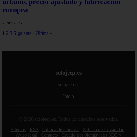
urbano, precio ajustado y fabricación
europea
23/07/2026
1
2
3
Siguiente ›
Última »
solojeep.es
solojeep.es
Inicio
© 2026 solojeep.es. Todos los derechos reservados.
Sitemap
|
RSS
|
Política de Cookies
|
Política de Privacidad
|
Aviso legal
|
Contacto
|
Creado por 0lemiswebs SEO y