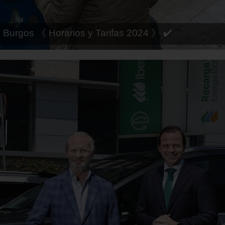
 Córdoba 《 Horarios y Tarifas 2024 》 ✔️