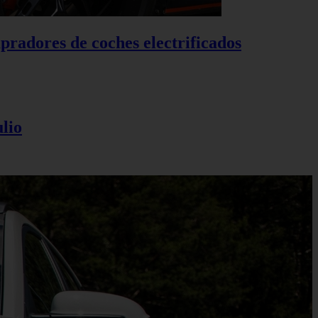
pradores de coches electrificados
lio