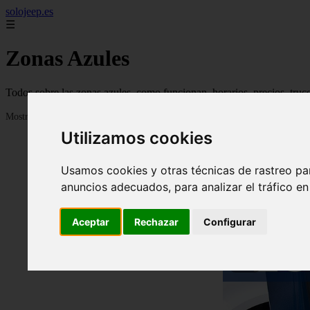
solojeep.es
☰
Zonas Azules
Todos sobre las zonas azules, como funcionan, horarios, precios, truc
Mostrando 1 - 24 de 3336 artículos
Utilizamos cookies
Usamos cookies y otras técnicas de rastreo pa
anuncios adecuados, para analizar el tráfico e
Aceptar
Rechazar
Configurar
❮