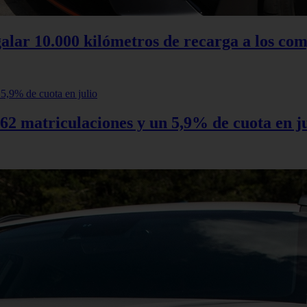
alar 10.000 kilómetros de recarga a los com
62 matriculaciones y un 5,9% de cuota en ju