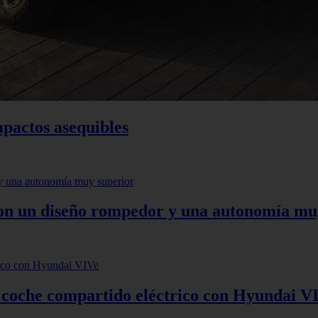
mpactos asequibles
 con un diseño rompedor y una autonomía mu
: coche compartido eléctrico con Hyundai V