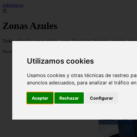
solojeep.es
☰
Zonas Azules
Todos sobre las zonas azules, como funcionan, horarios, precios, truc
Mostrando 1 - 24 de 3332 artículos
Utilizamos cookies
Usamos cookies y otras técnicas de rastreo pa
anuncios adecuados, para analizar el tráfico e
Aceptar
Rechazar
Configurar
❮