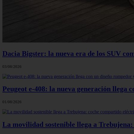
Dacia Bigster: la nueva era de los SUV co
03/08/2026
Peugeot e-408: la nueva generación llega
01/08/2026
La movilidad sostenible llega a Trebujena