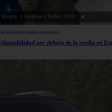
 Córdoba 《 Horarios y Tarifas 2024 》 ✔️
cidentabilidad por debajo de la media en E