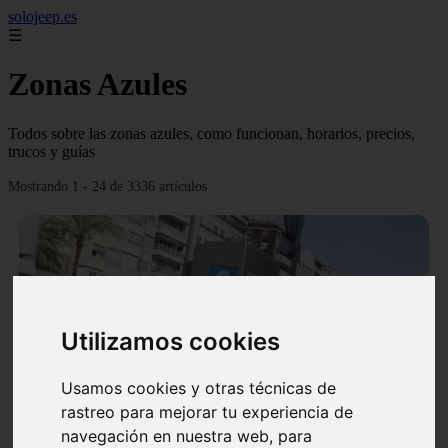
solojeep.es
☰
Zonas Azules
Todos sobre las zonas azules, como funcionan, horarios, precios,
trucos y guías
Mostrando 1 - 24 de 3336 artículos
Utilizamos cookies
❮
❯
Usamos cookies y otras técnicas de
rastreo para mejorar tu experiencia de
▷ Zona Azul Córdoba 《 Horarios y Tarifas 2024 》
navegación en nuestra web, para
✔️