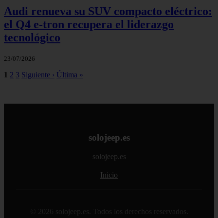
Audi renueva su SUV compacto eléctrico:
el Q4 e‑tron recupera el liderazgo
tecnológico
23/07/2026
1
2
3
Siguiente ›
Última »
solojeep.es
solojeep.es
Inicio
© 2026 solojeep.es. Todos los derechos reservados.