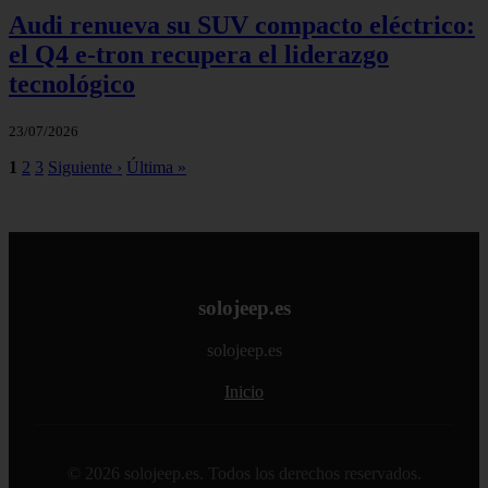
Audi renueva su SUV compacto eléctrico:
el Q4 e‑tron recupera el liderazgo
tecnológico
23/07/2026
1
2
3
Siguiente ›
Última »
solojeep.es
solojeep.es
Inicio
© 2026 solojeep.es. Todos los derechos reservados.