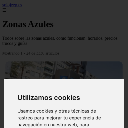
solojeep.es
☰
Zonas Azules
Todos sobre las zonas azules, como funcionan, horarios, precios,
trucos y guías
Mostrando 1 - 24 de 3336 artículos
Utilizamos cookies
❮
❯
Usamos cookies y otras técnicas de
rastreo para mejorar tu experiencia de
▷ Zona Azul Córdoba 《 Horarios y Tarifas 2024 》
navegación en nuestra web, para
✔️