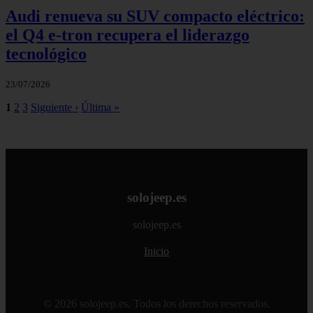
Audi renueva su SUV compacto eléctrico:
el Q4 e‑tron recupera el liderazgo
tecnológico
23/07/2026
1
2
3
Siguiente ›
Última »
solojeep.es
solojeep.es
Inicio
© 2026 solojeep.es. Todos los derechos reservados.