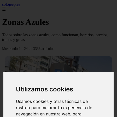
solojeep.es
☰
Zonas Azules
Todos sobre las zonas azules, como funcionan, horarios, precios,
trucos y guías
Mostrando 1 - 24 de 3336 artículos
Utilizamos cookies
❮
❯
Usamos cookies y otras técnicas de
rastreo para mejorar tu experiencia de
▷ Zona Azul Córdoba 《 Horarios y Tarifas 2024 》
navegación en nuestra web, para
✔️