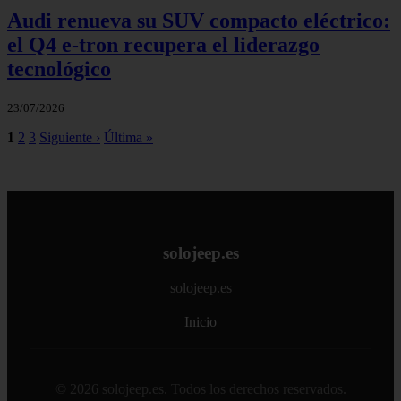
Audi renueva su SUV compacto eléctrico:
el Q4 e‑tron recupera el liderazgo
tecnológico
23/07/2026
1
2
3
Siguiente ›
Última »
solojeep.es
solojeep.es
Inicio
© 2026 solojeep.es. Todos los derechos reservados.