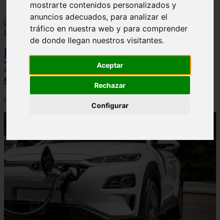
mostrarte contenidos personalizados y
anuncios adecuados, para analizar el
tráfico en nuestra web y para comprender
de donde llegan nuestros visitantes.
Peugeot acelera en el mercado español:
7.062 matriculaciones y un 5,9% de cuota
Aceptar
en julio
Rechazar
06/08/2026
Configurar