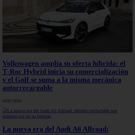
Volkswagen amplía su oferta híbrida: el
T‑Roc Hybrid inicia su comercialización
y el Golf se suma a la misma mecánica
autorrecargable
28/07/2026
La nueva era del Audi A6 Allroad: