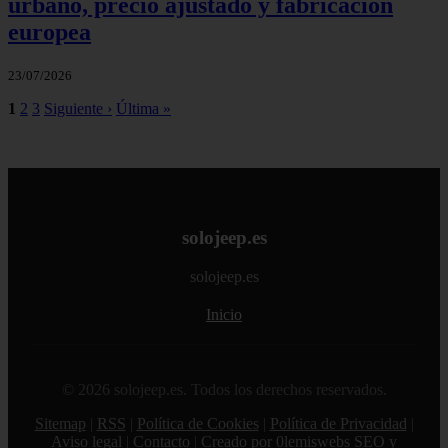
urbano, precio ajustado y fabricación
europea
23/07/2026
1
2
3
Siguiente ›
Última »
solojeep.es
solojeep.es
Inicio
© 2026 solojeep.es. Todos los derechos reservados.
Sitemap
|
RSS
|
Política de Cookies
|
Política de Privacidad
|
Aviso legal
|
Contacto
|
Creado por 0lemiswebs SEO y