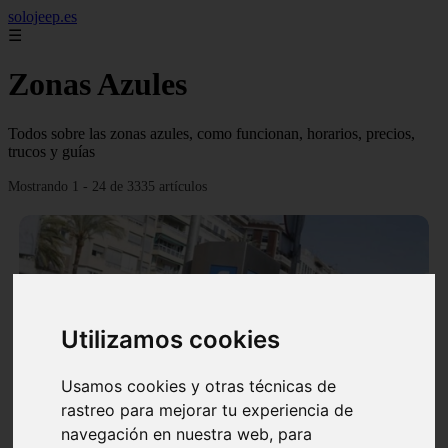
solojeep.es
☰
Zonas Azules
Todos sobre las zonas azules, como funcionan, horarios, precios,
trucos y guías
Mostrando 1 - 24 de 3335 artículos
Utilizamos cookies
❮
❯
Usamos cookies y otras técnicas de
rastreo para mejorar tu experiencia de
▷ Zona Azul Córdoba 《 Horarios y Tarifas 2024 》
navegación en nuestra web, para
✔️