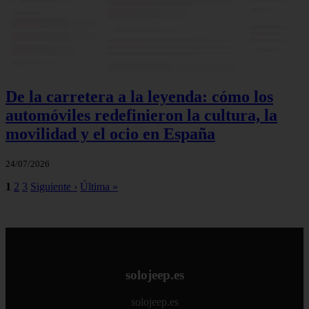
De la carretera a la leyenda: cómo los
automóviles redefinieron la cultura, la
movilidad y el ocio en España
24/07/2026
1
2
3
Siguiente ›
Última »
solojeep.es
solojeep.es