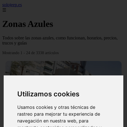
solojeep.es
☰
Zonas Azules
Todos sobre las zonas azules, como funcionan, horarios, precios,
trucos y guías
Mostrando 1 - 24 de 3338 artículos
Utilizamos cookies
❮
❯
Usamos cookies y otras técnicas de
rastreo para mejorar tu experiencia de
▷ Zona Azul Córdoba 《 Horarios y Tarifas 2024 》
navegación en nuestra web, para
✔️