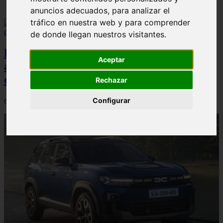
anuncios adecuados, para analizar el
tráfico en nuestra web y para comprender
de donde llegan nuestros visitantes.
El Dacia Sandero presenta un índice de
Aceptar
accidentabilidad por debajo de la media
en España, según Carfax
Rechazar
Configurar
04/08/2026