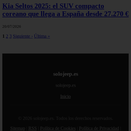
Kia Seltos 2025: el SUV compacto
coreano que llega a España desde 27.270 €
20/07/2026
1
2
3
Siguiente ›
Última »
solojeep.es
solojeep.es
Inicio
© 2026 solojeep.es. Todos los derechos reservados.
Sitemap
|
RSS
|
Política de Cookies
|
Política de Privacidad
|