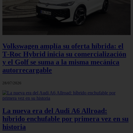
Volkswagen amplía su oferta híbrida: el
T‑Roc Hybrid inicia su comercialización
y el Golf se suma a la misma mecánica
autorrecargable
28/07/2026
La nueva era del Audi A6 Allroad:
híbrido enchufable por primera vez en su
historia