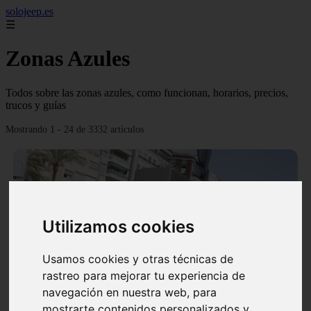
solojeep.es
☰
Zonas Azules
Todos sobre las zonas azules, como funcionan, horarios, precios,
trucos y guías
Mostrando 1 - 24 de 3332 artículos
Utilizamos cookies
❮
❯
Usamos cookies y otras técnicas de
rastreo para mejorar tu experiencia de
▷ Zona Azul Córdoba 《 Horarios y Tarifas 2024 》
navegación en nuestra web, para
✔️
mostrarte contenidos personalizados y