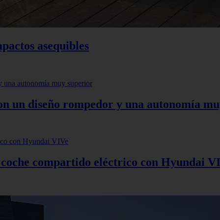
mpactos asequibles
 con un diseño rompedor y una autonomía mu
: coche compartido eléctrico con Hyundai V