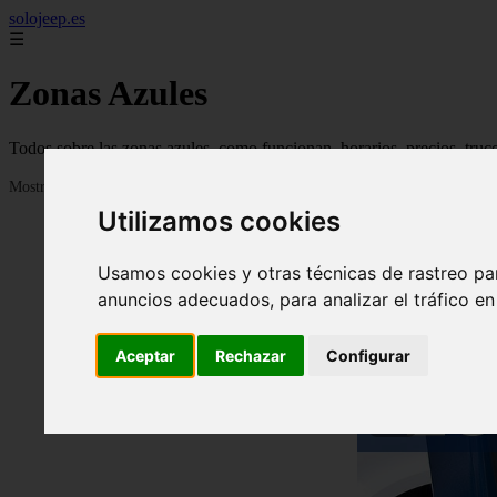
solojeep.es
☰
Zonas Azules
Todos sobre las zonas azules, como funcionan, horarios, precios, truc
Mostrando 1 - 24 de 3335 artículos
Utilizamos cookies
Usamos cookies y otras técnicas de rastreo pa
anuncios adecuados, para analizar el tráfico e
Aceptar
Rechazar
Configurar
❮