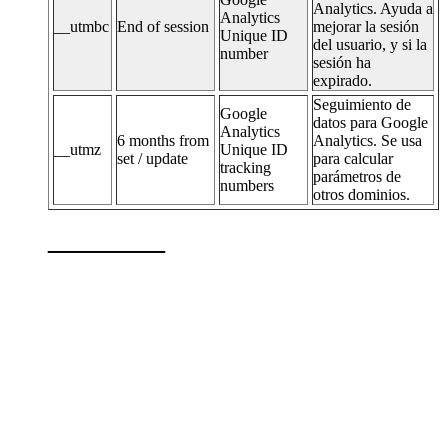
Analytics. Ayuda a
Analytics
__utmbc
End of session
mejorar la sesión
Unique ID
del usuario, y si la
number
sesión ha
expirado.
Seguimiento de
Google
datos para Google
Analytics
6 months from
Analytics. Se usa
__utmz
Unique ID
set / update
para calcular
tracking
parámetros de
numbers
otros dominios.
———