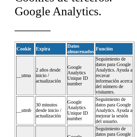
Google Analytics.
———
Datos
Cookie
Expira
Función
almacenados
Seguimiento de
datos para Google
Google
2 años desde
Analytics. Ayuda a
Analytics
__utma
inicio /
recavar
Unique ID
actualización
información acerca
number
del número de
visitantes.
Seguimiento de
Google
30 minutos
datos para Google
Analytics
__utmb
desde inicio /
Analytics. Ayuda a
Unique ID
actualización
mejorar la sesión
number
del usuario.
Seguimiento de
datos para Google
Google