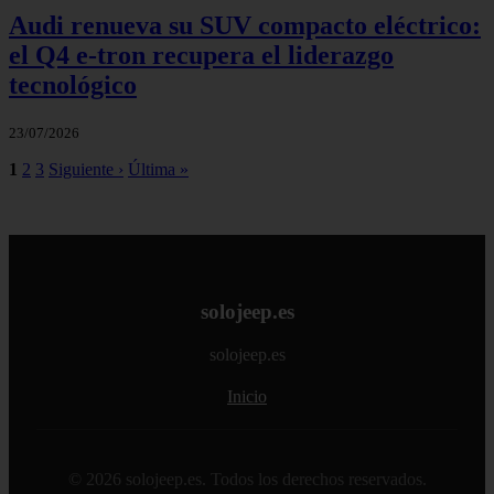
Audi renueva su SUV compacto eléctrico:
el Q4 e‑tron recupera el liderazgo
tecnológico
23/07/2026
1
2
3
Siguiente ›
Última »
solojeep.es
solojeep.es
Inicio
© 2026 solojeep.es. Todos los derechos reservados.