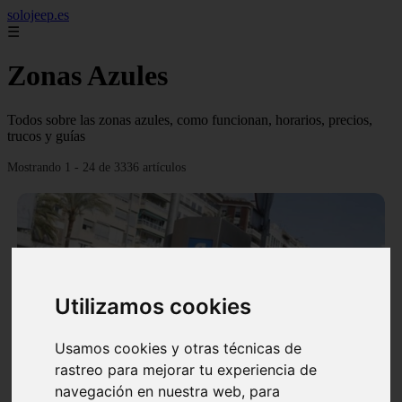
solojeep.es
☰
Zonas Azules
Todos sobre las zonas azules, como funcionan, horarios, precios,
trucos y guías
Mostrando 1 - 24 de 3336 artículos
Utilizamos cookies
❮
❯
Usamos cookies y otras técnicas de
rastreo para mejorar tu experiencia de
▷ Zona Azul Córdoba 《 Horarios y Tarifas 2024 》
navegación en nuestra web, para
✔️