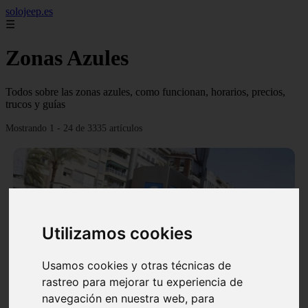
solojeep.es
☰
Zonas Azules
Todos sobre las zonas azules, como funcionan, horarios, precios,
trucos y guías
Mostrando 1 - 24 de 3335 artículos
Utilizamos cookies
❮
❯
Usamos cookies y otras técnicas de
rastreo para mejorar tu experiencia de
▷ Zona Azul Córdoba 《 Horarios y Tarifas 2024 》
navegación en nuestra web, para
✔️