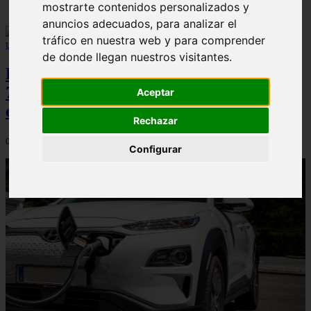
mostrarte contenidos personalizados y
anuncios adecuados, para analizar el
tráfico en nuestra web y para comprender
de donde llegan nuestros visitantes.
Peugeot acelera en el mercado español:
7.062 matriculaciones y un 5,9% de cuota
Aceptar
en julio
Rechazar
06/08/2026
Configurar