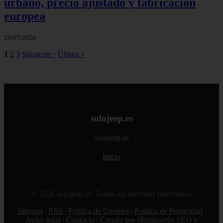
urbano, precio ajustado y fabricación
europea
23/07/2026
1
2
3
Siguiente ›
Última »
solojeep.es
solojeep.es
Inicio
© 2026 solojeep.es. Todos los derechos reservados.
Sitemap
|
RSS
|
Política de Cookies
|
Política de Privacidad
|
Aviso legal
|
Contacto
|
Creado por 0lemiswebs SEO y