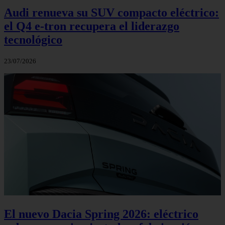
Audi renueva su SUV compacto eléctrico:
el Q4 e‑tron recupera el liderazgo
tecnológico
23/07/2026
El nuevo Dacia Spring 2026: eléctrico