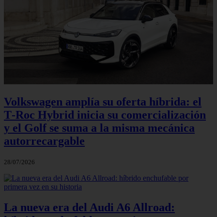
Volkswagen amplía su oferta híbrida: el
T‑Roc Hybrid inicia su comercialización
y el Golf se suma a la misma mecánica
autorrecargable
28/07/2026
La nueva era del Audi A6 Allroad: