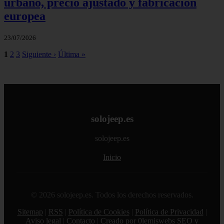
urbano, precio ajustado y fabricación
europea
23/07/2026
1
2
3
Siguiente ›
Última »
solojeep.es
solojeep.es
Inicio
© 2026 solojeep.es. Todos los derechos reservados.
Sitemap
|
RSS
|
Política de Cookies
|
Política de Privacidad
|
Aviso legal
|
Contacto
|
Creado por 0lemiswebs SEO y