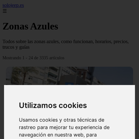
solojeep.es
☰
Zonas Azules
Todos sobre las zonas azules, como funcionan, horarios, precios,
trucos y guías
Mostrando 1 - 24 de 3335 artículos
Utilizamos cookies
❮
❯
Usamos cookies y otras técnicas de
rastreo para mejorar tu experiencia de
▷ Zona Azul Córdoba 《 Horarios y Tarifas 2024 》
navegación en nuestra web, para
✔️