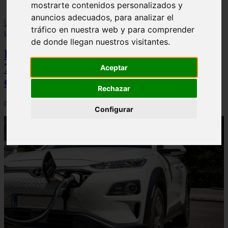
mostrarte contenidos personalizados y
anuncios adecuados, para analizar el
tráfico en nuestra web y para comprender
de donde llegan nuestros visitantes.
Peugeot acelera en el mercado español:
7.062 matriculaciones y un 5,9% de cuota
Aceptar
en julio
Rechazar
06/08/2026
Configurar