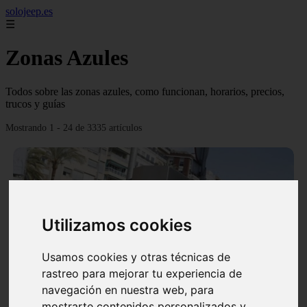
solojeep.es
☰
Zonas Azules
Todos sobre las zonas azules, como funcionan, horarios, precios,
trucos y guías
Mostrando 1 - 24 de 3335 artículos
Utilizamos cookies
❮
❯
Usamos cookies y otras técnicas de
rastreo para mejorar tu experiencia de
▷ Zona Azul Córdoba 《 Horarios y Tarifas 2024 》
navegación en nuestra web, para
✔️
mostrarte contenidos personalizados y