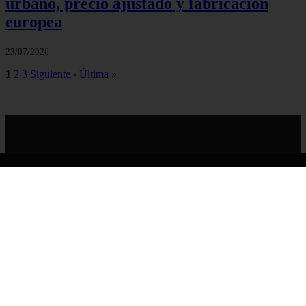
urbano, precio ajustado y fabricación
europea
23/07/2026
1
2
3
Siguiente ›
Última »
solojeep.es
solojeep.es
Inicio
© 2026 solojeep.es. Todos los derechos reservados.
Sitemap
|
RSS
|
Política de Cookies
|
Política de Privacidad
|
Aviso legal
|
Contacto
|
Creado por 0lemiswebs SEO y