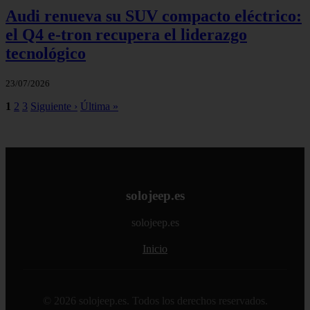
Audi renueva su SUV compacto eléctrico:
el Q4 e‑tron recupera el liderazgo
tecnológico
23/07/2026
1
2
3
Siguiente ›
Última »
solojeep.es
solojeep.es
Inicio
© 2026 solojeep.es. Todos los derechos reservados.