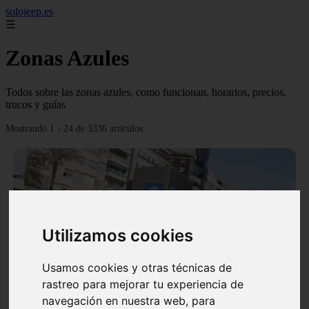
solojeep.es
☰
Zonas Azules
Todos sobre las zonas azules, como funcionan, horarios, precios,
trucos y guías
Mostrando 1 - 24 de 3336 artículos
Utilizamos cookies
❮
❯
Usamos cookies y otras técnicas de
rastreo para mejorar tu experiencia de
▷ Zona Azul Córdoba 《 Horarios y Tarifas 2024 》
navegación en nuestra web, para
✔️