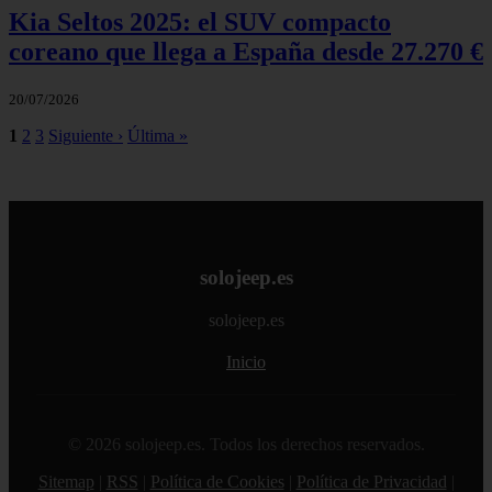
Kia Seltos 2025: el SUV compacto
coreano que llega a España desde 27.270 €
20/07/2026
1
2
3
Siguiente ›
Última »
solojeep.es
solojeep.es
Inicio
© 2026 solojeep.es. Todos los derechos reservados.
Sitemap
|
RSS
|
Política de Cookies
|
Política de Privacidad
|