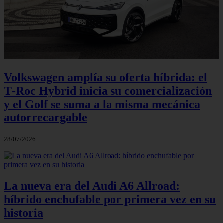
Volkswagen amplía su oferta híbrida: el
T‑Roc Hybrid inicia su comercialización
y el Golf se suma a la misma mecánica
autorrecargable
28/07/2026
La nueva era del Audi A6 Allroad:
híbrido enchufable por primera vez en su
historia