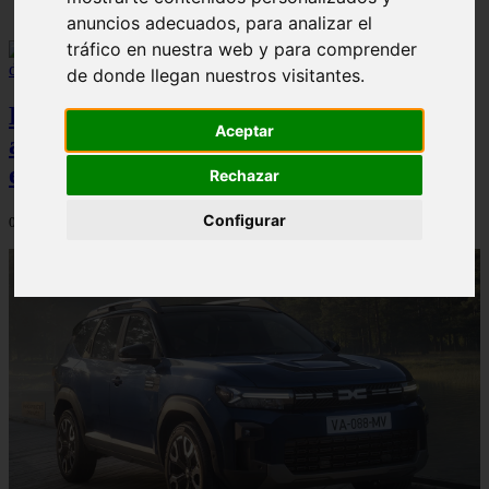
anuncios adecuados, para analizar el
tráfico en nuestra web y para comprender
de donde llegan nuestros visitantes.
El Dacia Sandero presenta un índice de
Aceptar
accidentabilidad por debajo de la media
en España, según Carfax
Rechazar
Configurar
04/08/2026