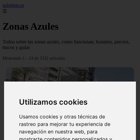
solojeep.es
☰
Zonas Azules
Todos sobre las zonas azules, como funcionan, horarios, precios,
trucos y guías
Mostrando 1 - 24 de 3332 artículos
Utilizamos cookies
❮
❯
Usamos cookies y otras técnicas de
rastreo para mejorar tu experiencia de
▷ Zona Azul Córdoba 《 Horarios y Tarifas 2024 》
navegación en nuestra web, para
✔️
mostrarte contenidos personalizados y