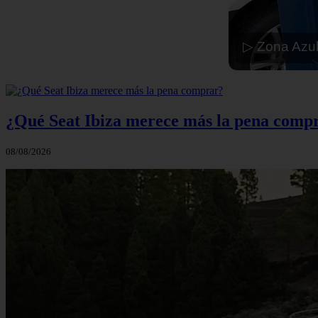
▷ Zona Azul
¿Qué Seat Ibiza merece más la pena comp
08/08/2026