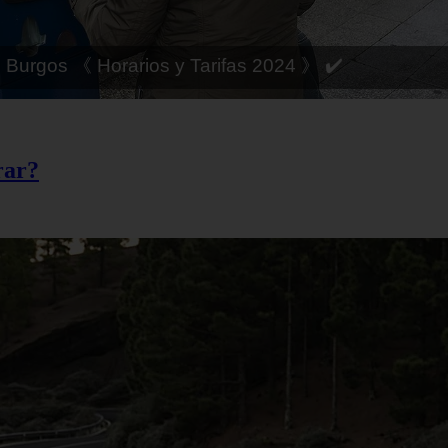
 Córdoba 《 Horarios y Tarifas 2024 》 ✔️
rar?