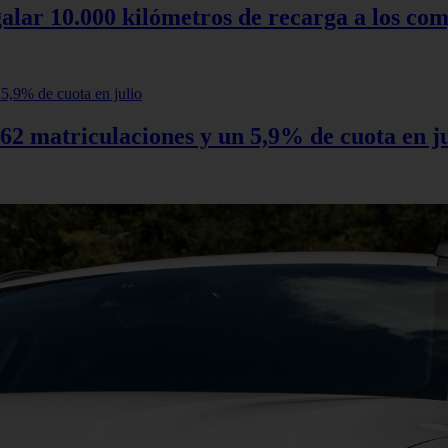
alar 10.000 kilómetros de recarga a los com
62 matriculaciones y un 5,9% de cuota en ju