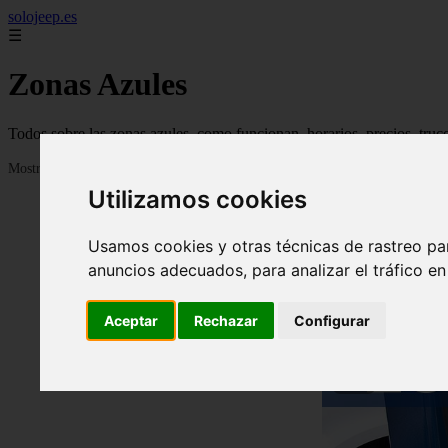
solojeep.es
☰
Zonas Azules
Todos sobre las zonas azules, como funcionan, horarios, precios, truc
Mostrando 1 - 24 de 3338 artículos
Utilizamos cookies
Usamos cookies y otras técnicas de rastreo pa
anuncios adecuados, para analizar el tráfico e
Aceptar
Rechazar
Configurar
❮