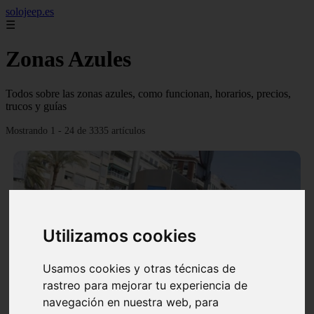
solojeep.es
☰
Zonas Azules
Todos sobre las zonas azules, como funcionan, horarios, precios,
trucos y guías
Mostrando 1 - 24 de 3335 artículos
Utilizamos cookies
❮
❯
Usamos cookies y otras técnicas de
rastreo para mejorar tu experiencia de
▷ Zona Azul Las Palmas 《 Horarios y Tarifas 》
navegación en nuestra web, para
2024 ✔️