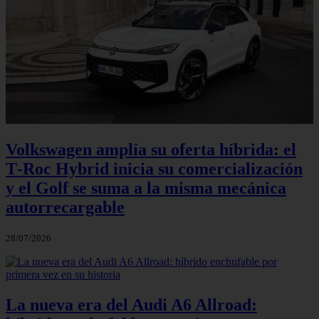
Volkswagen amplía su oferta híbrida: el
T‑Roc Hybrid inicia su comercialización
y el Golf se suma a la misma mecánica
autorrecargable
28/07/2026
La nueva era del Audi A6 Allroad: