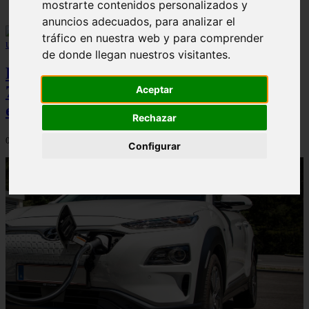
mostrarte contenidos personalizados y
anuncios adecuados, para analizar el
tráfico en nuestra web y para comprender
de donde llegan nuestros visitantes.
Peugeot acelera en el mercado español:
7.062 matriculaciones y un 5,9% de cuota
Aceptar
en julio
Rechazar
06/08/2026
Configurar