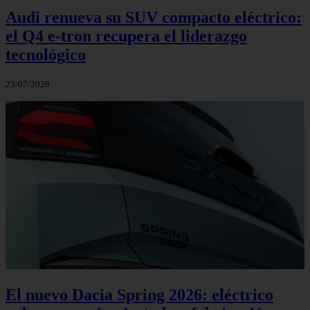
Audi renueva su SUV compacto eléctrico:
el Q4 e‑tron recupera el liderazgo
tecnológico
23/07/2026
El nuevo Dacia Spring 2026: eléctrico