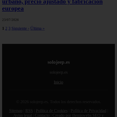
urbano, precio ajustado y fabricación
europea
23/07/2026
1
2
3
Siguiente ›
Última »
solojeep.es
solojeep.es
Inicio
© 2026 solojeep.es. Todos los derechos reservados.
Sitemap
|
RSS
|
Política de Cookies
|
Política de Privacidad
|
Aviso legal
|
Contacto
|
Creado por 0lemiswebs SEO y