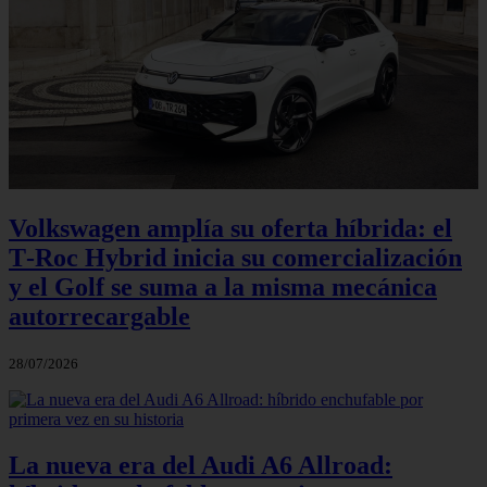
Volkswagen amplía su oferta híbrida: el
T‑Roc Hybrid inicia su comercialización
y el Golf se suma a la misma mecánica
autorrecargable
28/07/2026
La nueva era del Audi A6 Allroad: