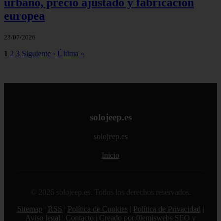
urbano, precio ajustado y fabricación
europea
23/07/2026
1
2
3
Siguiente ›
Última »
solojeep.es
solojeep.es
Inicio
© 2026 solojeep.es. Todos los derechos reservados.
Sitemap
|
RSS
|
Política de Cookies
|
Política de Privacidad
|
Aviso legal
|
Contacto
|
Creado por 0lemiswebs SEO y