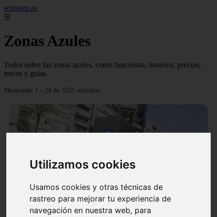
solojeep.es
☰
Zonas Azules
Todos sobre las zonas azules, como funcionan, horarios, precios,
trucos y guías
Mostrando 1 - 24 de 3335 artículos
Utilizamos cookies
❮
❯
Usamos cookies y otras técnicas de
rastreo para mejorar tu experiencia de
▷ Zona Azul Córdoba 《 Horarios y Tarifas 2024 》
navegación en nuestra web, para
✔️