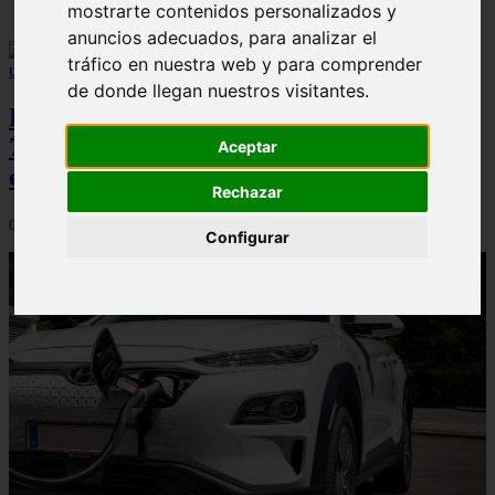
mostrarte contenidos personalizados y
anuncios adecuados, para analizar el
tráfico en nuestra web y para comprender
de donde llegan nuestros visitantes.
Peugeot acelera en el mercado español:
7.062 matriculaciones y un 5,9% de cuota
Aceptar
en julio
Rechazar
06/08/2026
Configurar