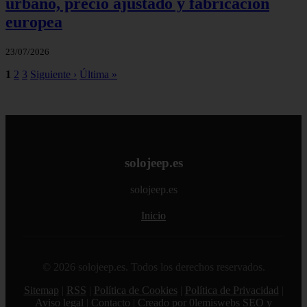
urbano, precio ajustado y fabricación
europea
23/07/2026
1
2
3
Siguiente ›
Última »
solojeep.es
solojeep.es
Inicio
© 2026 solojeep.es. Todos los derechos reservados.
Sitemap
|
RSS
|
Política de Cookies
|
Política de Privacidad
|
Aviso legal
|
Contacto
|
Creado por 0lemiswebs SEO y