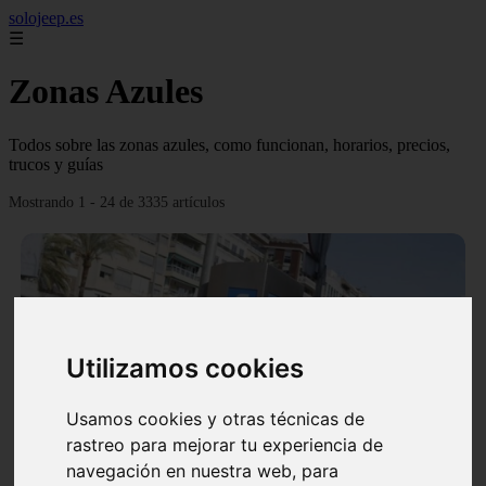
solojeep.es
☰
Zonas Azules
Todos sobre las zonas azules, como funcionan, horarios, precios,
trucos y guías
Mostrando 1 - 24 de 3335 artículos
Utilizamos cookies
❮
❯
Usamos cookies y otras técnicas de
rastreo para mejorar tu experiencia de
▷ Zona Azul Córdoba 《 Horarios y Tarifas 2024 》
navegación en nuestra web, para
✔️