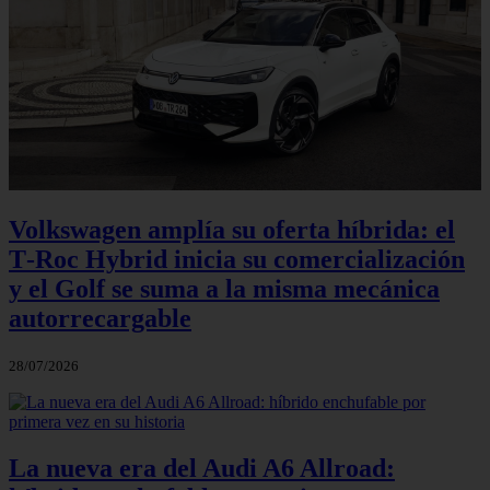
Volkswagen amplía su oferta híbrida: el
T‑Roc Hybrid inicia su comercialización
y el Golf se suma a la misma mecánica
autorrecargable
28/07/2026
La nueva era del Audi A6 Allroad: