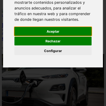
mostrarte contenidos personalizados y
anuncios adecuados, para analizar el
tráfico en nuestra web y para comprender
de donde llegan nuestros visitantes.
Peugeot acelera en el mercado español:
7.062 matriculaciones y un 5,9% de cuota
Aceptar
en julio
Rechazar
06/08/2026
Configurar