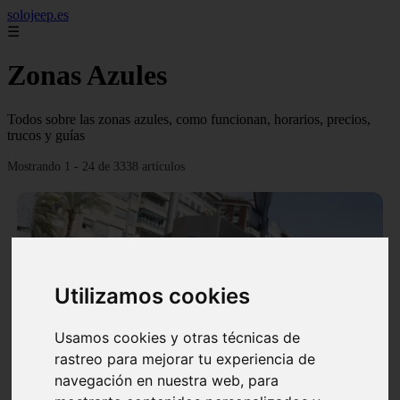
solojeep.es
☰
Zonas Azules
Todos sobre las zonas azules, como funcionan, horarios, precios,
trucos y guías
Mostrando 1 - 24 de 3338 artículos
Utilizamos cookies
❮
❯
Usamos cookies y otras técnicas de
rastreo para mejorar tu experiencia de
▷ Zona Azul Córdoba 《 Horarios y Tarifas 2024 》
navegación en nuestra web, para
✔️