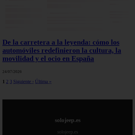
De la carretera a la leyenda: cómo los
automóviles redefinieron la cultura, la
movilidad y el ocio en España
24/07/2026
1
2
3
Siguiente ›
Última »
solojeep.es
solojeep.es