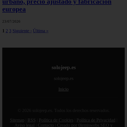
urbano, precio ajustado y fabricación
europea
23/07/2026
1
2
3
Siguiente ›
Última »
solojeep.es
solojeep.es
Inicio
© 2026 solojeep.es. Todos los derechos reservados.
Sitemap
|
RSS
|
Política de Cookies
|
Política de Privacidad
|
Aviso legal
|
Contacto
|
Creado por 0lemiswebs SEO y