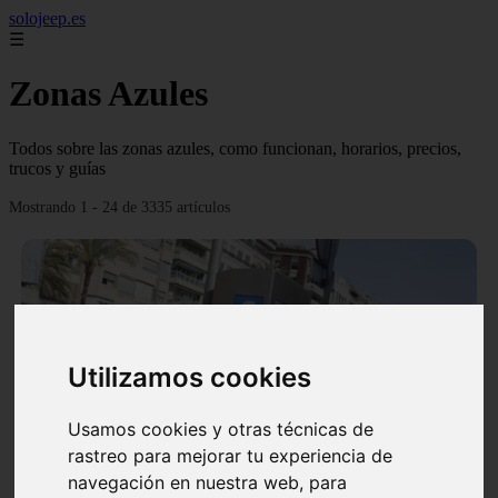
solojeep.es
☰
Zonas Azules
Todos sobre las zonas azules, como funcionan, horarios, precios,
trucos y guías
Mostrando 1 - 24 de 3335 artículos
Utilizamos cookies
❮
❯
Usamos cookies y otras técnicas de
rastreo para mejorar tu experiencia de
▷ Zona Azul Córdoba 《 Horarios y Tarifas 2024 》
navegación en nuestra web, para
✔️