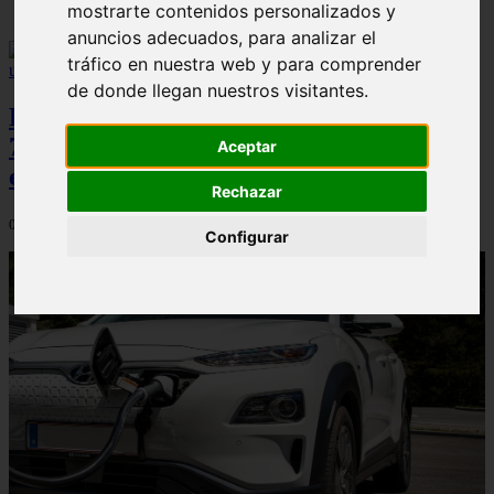
mostrarte contenidos personalizados y
anuncios adecuados, para analizar el
tráfico en nuestra web y para comprender
de donde llegan nuestros visitantes.
Peugeot acelera en el mercado español:
7.062 matriculaciones y un 5,9% de cuota
Aceptar
en julio
Rechazar
06/08/2026
Configurar