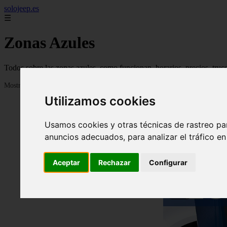
solojeep.es
☰
Zonas Azules
Todos sobre las zonas azules, como funcionan, horarios, precios, truc
Mostrando 1 - 24 de 3335 artículos
Utilizamos cookies
Usamos cookies y otras técnicas de rastreo pa
anuncios adecuados, para analizar el tráfico e
Aceptar
Rechazar
Configurar
❮