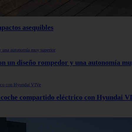
mpactos asequibles
 con un diseño rompedor y una autonomía mu
: coche compartido eléctrico con Hyundai V