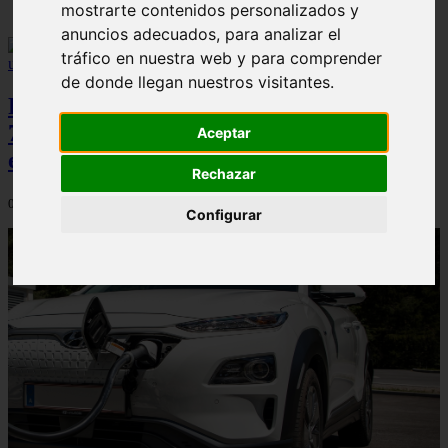
mostrarte contenidos personalizados y
anuncios adecuados, para analizar el
tráfico en nuestra web y para comprender
de donde llegan nuestros visitantes.
Peugeot acelera en el mercado español:
7.062 matriculaciones y un 5,9% de cuota
Aceptar
en julio
Rechazar
06/08/2026
Configurar