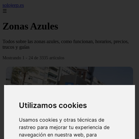
solojeep.es
☰
Zonas Azules
Todos sobre las zonas azules, como funcionan, horarios, precios,
trucos y guías
Mostrando 1 - 24 de 3335 artículos
Utilizamos cookies
❮
❯
Usamos cookies y otras técnicas de
rastreo para mejorar tu experiencia de
▷ Zona Azul Córdoba 《 Horarios y Tarifas 2024 》
navegación en nuestra web, para
✔️