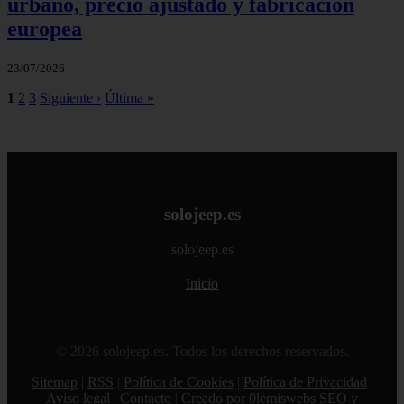
urbano, precio ajustado y fabricación
europea
23/07/2026
1
2
3
Siguiente ›
Última »
solojeep.es
solojeep.es
Inicio
© 2026 solojeep.es. Todos los derechos reservados.
Sitemap
|
RSS
|
Política de Cookies
|
Política de Privacidad
|
Aviso legal
|
Contacto
|
Creado por 0lemiswebs SEO y