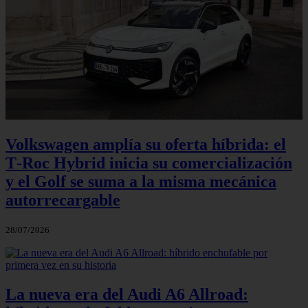
Volkswagen amplía su oferta híbrida: el
T‑Roc Hybrid inicia su comercialización
y el Golf se suma a la misma mecánica
autorrecargable
28/07/2026
La nueva era del Audi A6 Allroad: