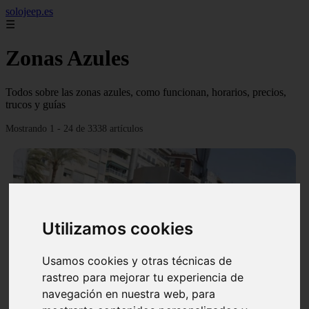
solojeep.es
☰
Zonas Azules
Todos sobre las zonas azules, como funcionan, horarios, precios,
trucos y guías
Mostrando 1 - 24 de 3338 artículos
Utilizamos cookies
❮
❯
Usamos cookies y otras técnicas de
rastreo para mejorar tu experiencia de
▷ Zona Azul Córdoba 《 Horarios y Tarifas 2024 》
navegación en nuestra web, para
✔️