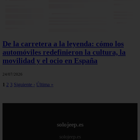
De la carretera a la leyenda: cómo los
automóviles redefinieron la cultura, la
movilidad y el ocio en España
24/07/2026
1
2
3
Siguiente ›
Última »
solojeep.es
solojeep.es