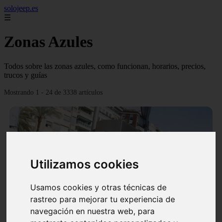
solojeep.es
☰
Zonas Azules
Todos sobre las zonas azules, como funcionan, horarios, precios,
trucos y guías
Mostrando 1 - 24 de 3338 artículos
Utilizamos cookies
❮
❯
Usamos cookies y otras técnicas de
rastreo para mejorar tu experiencia de
▷ Zona Azul Córdoba 《 Horarios y Tarifas 2024 》
navegación en nuestra web, para
✔️