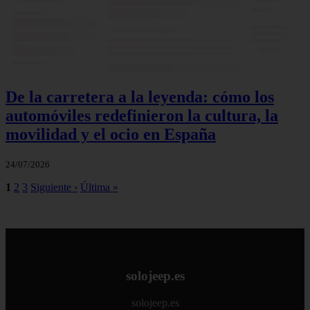
De la carretera a la leyenda: cómo los
automóviles redefinieron la cultura, la
movilidad y el ocio en España
24/07/2026
1
2
3
Siguiente ›
Última »
solojeep.es
solojeep.es