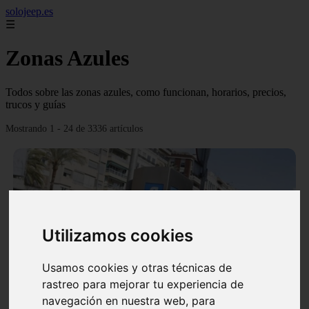
solojeep.es
☰
Zonas Azules
Todos sobre las zonas azules, como funcionan, horarios, precios,
trucos y guías
Mostrando 1 - 24 de 3336 artículos
Utilizamos cookies
❮
❯
Usamos cookies y otras técnicas de
rastreo para mejorar tu experiencia de
▷ Zona Azul Córdoba 《 Horarios y Tarifas 2024 》
navegación en nuestra web, para
✔️