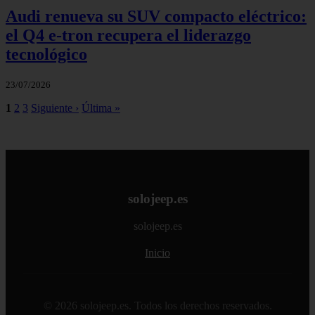
Audi renueva su SUV compacto eléctrico:
el Q4 e‑tron recupera el liderazgo
tecnológico
23/07/2026
1
2
3
Siguiente ›
Última »
solojeep.es
solojeep.es
Inicio
© 2026 solojeep.es. Todos los derechos reservados.