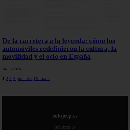
De la carretera a la leyenda: cómo los
automóviles redefinieron la cultura, la
movilidad y el ocio en España
24/07/2026
1
2
3
Siguiente ›
Última »
solojeep.es
solojeep.es