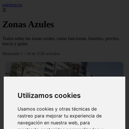
solojeep.es
☰
Zonas Azules
Todos sobre las zonas azules, como funcionan, horarios, precios,
trucos y guías
Mostrando 1 - 24 de 3338 artículos
Utilizamos cookies
❮
❯
Usamos cookies y otras técnicas de
rastreo para mejorar tu experiencia de
▷ Zona Azul Córdoba 《 Horarios y Tarifas 2024 》
navegación en nuestra web, para
✔️