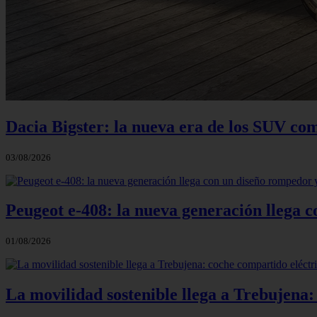
Dacia Bigster: la nueva era de los SUV co
03/08/2026
Peugeot e-408: la nueva generación llega
01/08/2026
La movilidad sostenible llega a Trebujena