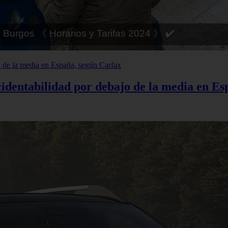
 Córdoba 《 Horarios y Tarifas 2024 》 ✔️
cidentabilidad por debajo de la media en E