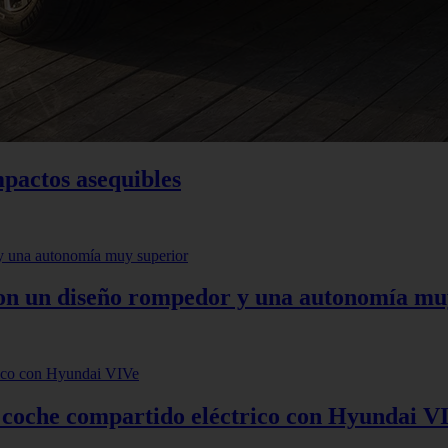
mpactos asequibles
 con un diseño rompedor y una autonomía mu
: coche compartido eléctrico con Hyundai V