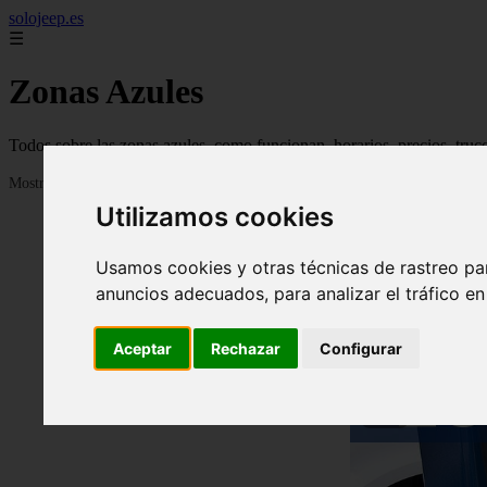
solojeep.es
☰
Zonas Azules
Todos sobre las zonas azules, como funcionan, horarios, precios, truc
Mostrando 1 - 24 de 3332 artículos
Utilizamos cookies
Usamos cookies y otras técnicas de rastreo pa
anuncios adecuados, para analizar el tráfico e
Aceptar
Rechazar
Configurar
❮