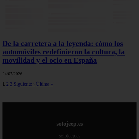
De la carretera a la leyenda: cómo los
automóviles redefinieron la cultura, la
movilidad y el ocio en España
24/07/2026
1
2
3
Siguiente ›
Última »
solojeep.es
solojeep.es