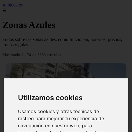
solojeep.es
☰
Zonas Azules
Todos sobre las zonas azules, como funcionan, horarios, precios,
trucos y guías
Mostrando 1 - 24 de 3338 artículos
Utilizamos cookies
❮
❯
Usamos cookies y otras técnicas de
rastreo para mejorar tu experiencia de
▷ Zona Azul Córdoba 《 Horarios y Tarifas 2024 》
navegación en nuestra web, para
✔️