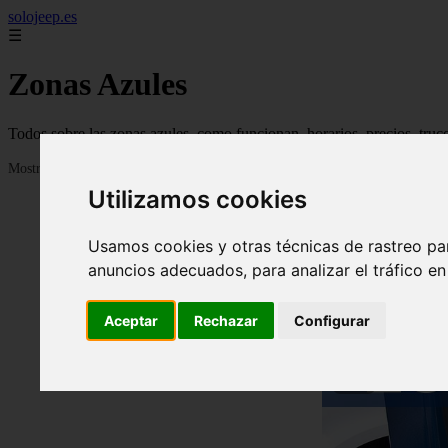
solojeep.es
☰
Zonas Azules
Todos sobre las zonas azules, como funcionan, horarios, precios, truc
Mostrando 1 - 24 de 3335 artículos
Utilizamos cookies
Usamos cookies y otras técnicas de rastreo pa
anuncios adecuados, para analizar el tráfico e
Aceptar
Rechazar
Configurar
❮