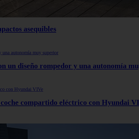
mpactos asequibles
 con un diseño rompedor y una autonomía mu
: coche compartido eléctrico con Hyundai V