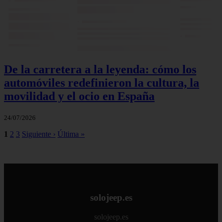
De la carretera a la leyenda: cómo los
automóviles redefinieron la cultura, la
movilidad y el ocio en España
24/07/2026
1
2
3
Siguiente ›
Última »
solojeep.es
solojeep.es