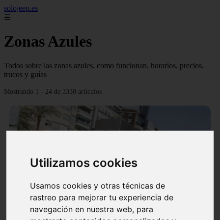
solojeep.es
☰
Zonas Azules
Todos sobre las zonas azules, como funcionan, horarios, precios,
trucos y guías
Mostrando 1 - 24 de 3338 artículos
Utilizamos cookies
❮
❯
Usamos cookies y otras técnicas de
rastreo para mejorar tu experiencia de
▷ Zona Azul Córdoba 《 Horarios y Tarifas 2024 》
navegación en nuestra web, para
✔️