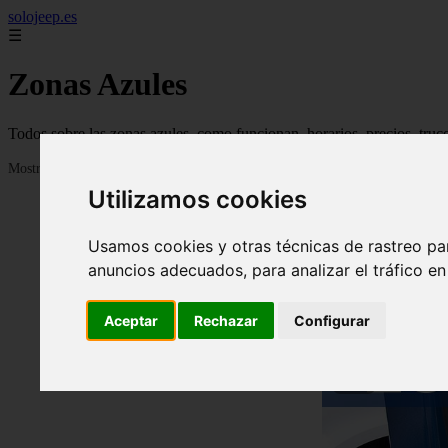
solojeep.es
☰
Zonas Azules
Todos sobre las zonas azules, como funcionan, horarios, precios, truc
Mostrando 1 - 24 de 3332 artículos
Utilizamos cookies
Usamos cookies y otras técnicas de rastreo pa
anuncios adecuados, para analizar el tráfico e
Aceptar
Rechazar
Configurar
❮