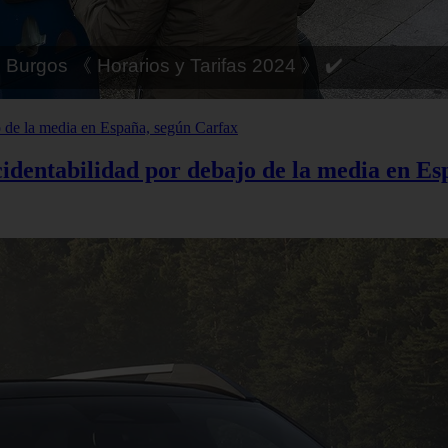
 Córdoba 《 Horarios y Tarifas 2024 》 ✔️
cidentabilidad por debajo de la media en E