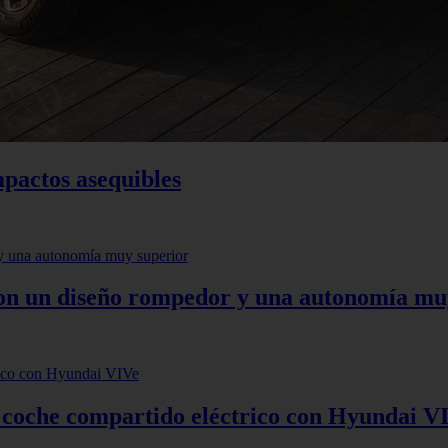
mpactos asequibles
 con un diseño rompedor y una autonomía mu
: coche compartido eléctrico con Hyundai V