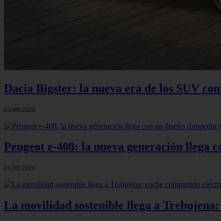
Dacia Bigster: la nueva era de los SUV co
03/08/2026
Peugeot e-408: la nueva generación llega
01/08/2026
La movilidad sostenible llega a Trebujena