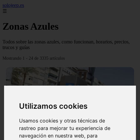
solojeep.es
☰
Zonas Azules
Todos sobre las zonas azules, como funcionan, horarios, precios,
trucos y guías
Mostrando 1 - 24 de 3335 artículos
Utilizamos cookies
❮
❯
Usamos cookies y otras técnicas de
rastreo para mejorar tu experiencia de
▷ Zona Azul Córdoba 《 Horarios y Tarifas 2024 》
navegación en nuestra web, para
✔️