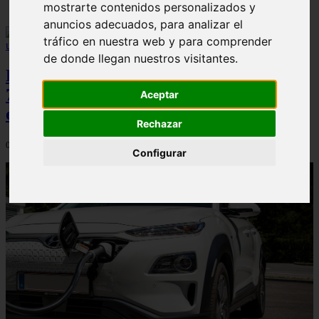
mostrarte contenidos personalizados y
anuncios adecuados, para analizar el
tráfico en nuestra web y para comprender
de donde llegan nuestros visitantes.
Peugeot acelera en el mercado español:
7.062 matriculaciones y un 5,9% de cuota
Aceptar
en julio
Rechazar
06/08/2026
Configurar