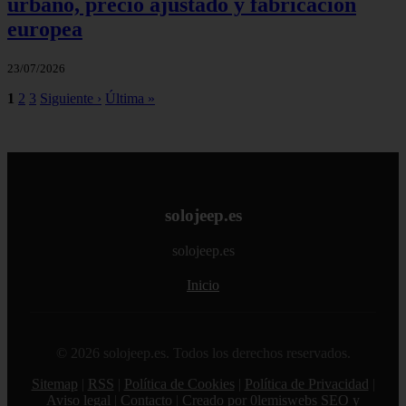
urbano, precio ajustado y fabricación
europea
23/07/2026
1
2
3
Siguiente ›
Última »
solojeep.es
solojeep.es
Inicio
© 2026 solojeep.es. Todos los derechos reservados.
Sitemap
|
RSS
|
Política de Cookies
|
Política de Privacidad
|
Aviso legal
|
Contacto
|
Creado por 0lemiswebs SEO y