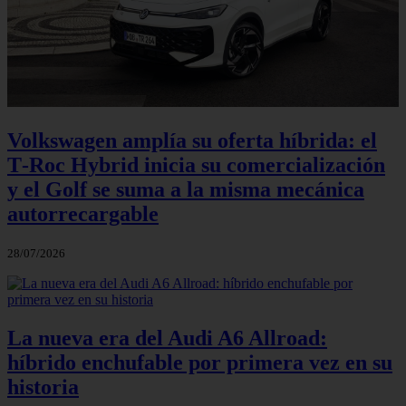
Volkswagen amplía su oferta híbrida: el
T‑Roc Hybrid inicia su comercialización
y el Golf se suma a la misma mecánica
autorrecargable
28/07/2026
La nueva era del Audi A6 Allroad:
híbrido enchufable por primera vez en su
historia