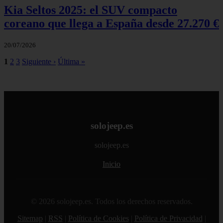
Kia Seltos 2025: el SUV compacto
coreano que llega a España desde 27.270 €
20/07/2026
1
2
3
Siguiente ›
Última »
solojeep.es
solojeep.es
Inicio
© 2026 solojeep.es. Todos los derechos reservados.
Sitemap
|
RSS
|
Política de Cookies
|
Política de Privacidad
|