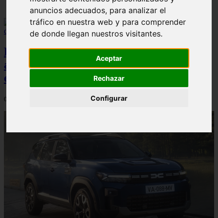
anuncios adecuados, para analizar el
tráfico en nuestra web y para comprender
de donde llegan nuestros visitantes.
El Dacia Sandero presenta un índice de
Aceptar
accidentabilidad por debajo de la media
en España, según Carfax
Rechazar
Configurar
04/08/2026