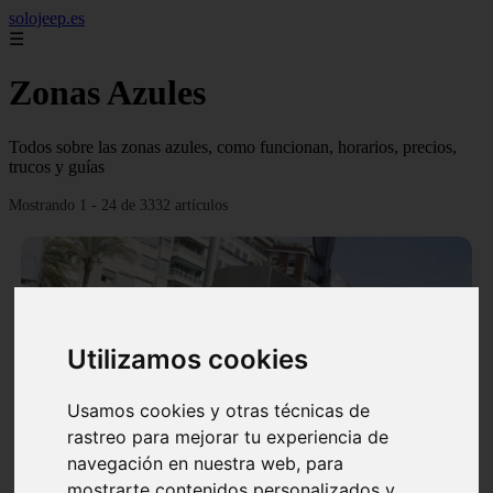
solojeep.es
☰
Zonas Azules
Todos sobre las zonas azules, como funcionan, horarios, precios,
trucos y guías
Mostrando 1 - 24 de 3332 artículos
Utilizamos cookies
❮
❯
Usamos cookies y otras técnicas de
rastreo para mejorar tu experiencia de
▷ Zona Azul Córdoba 《 Horarios y Tarifas 2024 》
navegación en nuestra web, para
✔️
mostrarte contenidos personalizados y