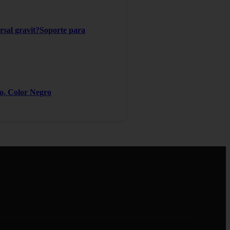
ersal gravit?Soporte para
ro, Color Negro