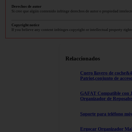
Derechos de autor
Si cree que algún contenido infringe derechos de autor o propiedad intelect
Copyright notice
If you believe any content infringes copyright or intellectual property right
Relaccionados
Cuero llavero de coche&
Patriot,conjunto de acces
GAFAT Compatible con Je
Organizador de Reposabra
Soporte para teléfono móv
Ergocar Organizador Male