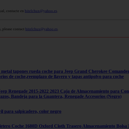
ual, contacte en
bitelchux@yahoo.es
.
s, please contact
bitelchux@yahoo.es
.
4 metal tapones rueda coche para Jeep Grand Cherokee Comand
orios de coche,reemplazo de llavero y tapas antipolvo para coche
ep Renegade 2015-2022 2023 Caja de Almacenamiento para Cons
zos, Bandeja para la Guantera, Renegade Accesorios (Negro)
il para salpicadero, color negro
tero Coche 1680D Oxford Cloth Trasero Almacenamiento Bolsa Mú