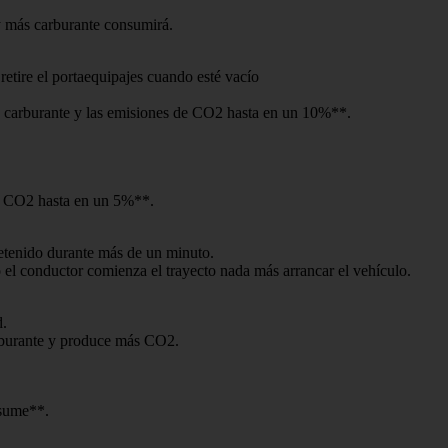
y más carburante consumirá.
 retire el portaequipajes cuando esté vacío
 de carburante y las emisiones de CO2 hasta en un 10%**.
de CO2 hasta en un 5%**.
detenido durante más de un minuto.
el conductor comienza el trayecto nada más arrancar el vehículo.
d.
rburante y produce más CO2.
nsume**.