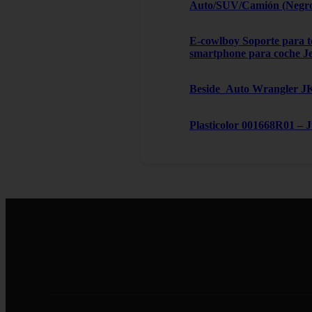
Auto/SUV/Camión (Negro, 
E-cowlboy Soporte para te
smartphone para coche J
Beside_Auto Wrangler JK,
Plasticolor 001668R01 – 