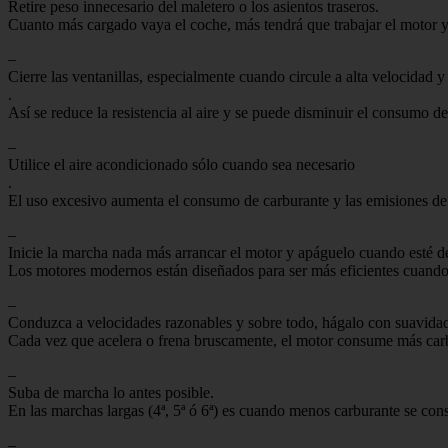
Retire peso innecesario del maletero o los asientos traseros.
Cuanto más cargado vaya el coche, más tendrá que trabajar el motor 
–
Cierre las ventanillas, especialmente cuando circule a alta velocidad y
.
Así se reduce la resistencia al aire y se puede disminuir el consumo
–
Utilice el aire acondicionado sólo cuando sea necesario
.
El uso excesivo aumenta el consumo de carburante y las emisiones 
–
Inicie la marcha nada más arrancar el motor y apáguelo cuando esté 
Los motores modernos están diseñados para ser más eficientes cuando 
–
Conduzca a velocidades razonables y sobre todo, hágalo con suavida
Cada vez que acelera o frena bruscamente, el motor consume más ca
–
Suba de marcha lo antes posible.
En las marchas largas (4ª, 5ª ó 6ª) es cuando menos carburante se co
–