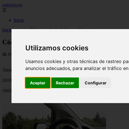
solojeep.es
☰
Inicio
Inicio
>
jeep
>
Cómo conducir de forma eficiente
Cómo conducir de forma eficiente
Utilizamos cookies
📅 05/09/2025
Usamos cookies y otras técnicas de rastreo pa
anuncios adecuados, para analizar el tráfico e
Tutoriales para el Auto
2010-05-20
Aceptar
Rechazar
Configurar
1602