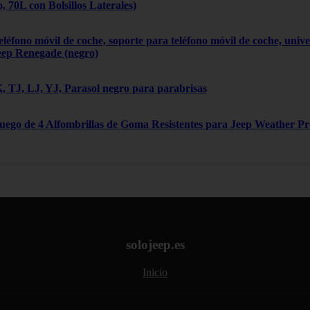
70L con Bolsillos Laterales)
léfono móvil de coche, soporte para teléfono móvil de coche, univ
eep Renegade (negro)
 TJ, LJ, YJ, Parasol negro para parabrisas
Juego de 4 Alfombrillas de Goma Resistentes para Jeep Weather P
solojeep.es
Inicio