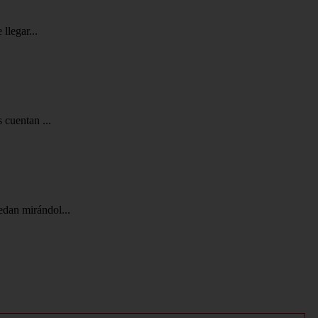
llegar...
 cuentan ...
edan mirándol...