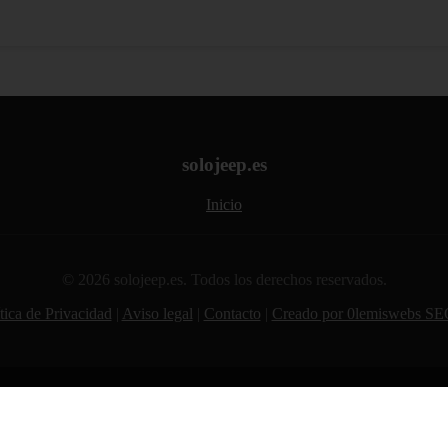
solojeep.es
Inicio
© 2026 solojeep.es. Todos los derechos reservados.
tica de Privacidad
|
Aviso legal
|
Contacto
|
Creado por 0lemiswebs SE