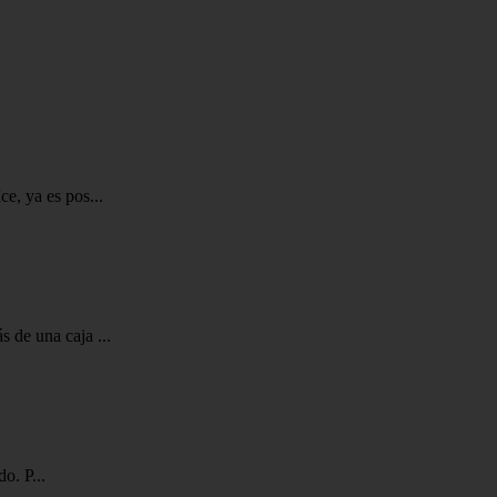
e, ya es pos...
 de una caja ...
o. P...