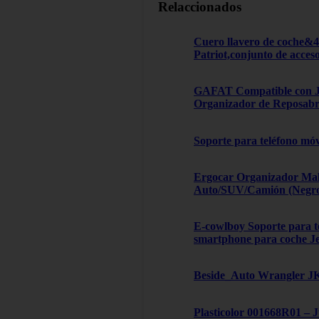
Relaccionados
Cuero llavero de coche&
Patriot,conjunto de acces
GAFAT Compatible con Je
Organizador de Reposabra
Soporte para teléfono móv
Ergocar Organizador Male
Auto/SUV/Camión (Negro, 
E-cowlboy Soporte para te
smartphone para coche J
Beside_Auto Wrangler JK,
Plasticolor 001668R01 – 