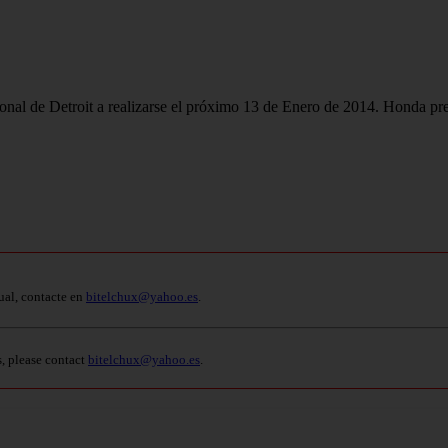
onal de Detroit a realizarse el próximo 13 de Enero de 2014. Honda pres
ual, contacte en
bitelchux@yahoo.es
.
s, please contact
bitelchux@yahoo.es
.