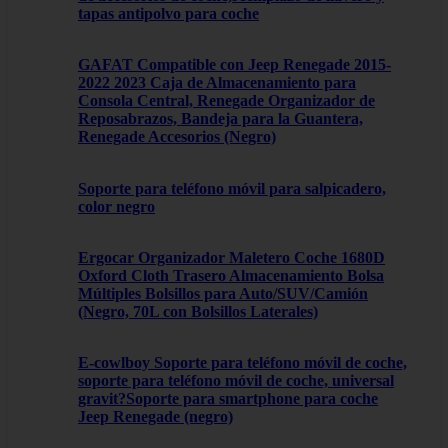
tapas antipolvo para coche
GAFAT Compatible con Jeep Renegade 2015-
2022 2023 Caja de Almacenamiento para
Consola Central, Renegade Organizador de
Reposabrazos, Bandeja para la Guantera,
Renegade Accesorios (Negro)
Soporte para teléfono móvil para salpicadero,
color negro
Ergocar Organizador Maletero Coche 1680D
Oxford Cloth Trasero Almacenamiento Bolsa
Múltiples Bolsillos para Auto/SUV/Camión
(Negro, 70L con Bolsillos Laterales)
E-cowlboy Soporte para teléfono móvil de coche,
soporte para teléfono móvil de coche, universal
gravit?Soporte para smartphone para coche
Jeep Renegade (negro)