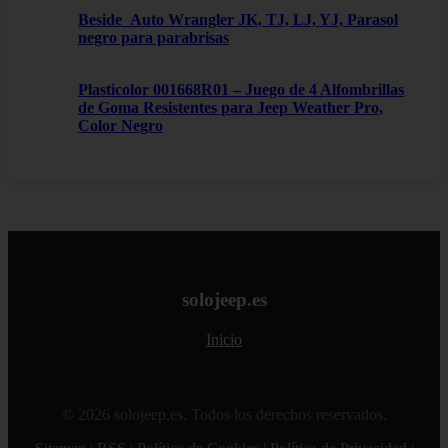
Beside_Auto Wrangler JK, TJ, LJ, YJ, Parasol
negro para parabrisas
Plasticolor 001668R01 – Juego de 4 Alfombrillas
de Goma Resistentes para Jeep Weather Pro,
Color Negro
solojeep.es
Inicio
© 2026 solojeep.es. Todos los derechos reservados.