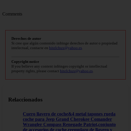
Comments
Derechos de autor
Si cree que algún contenido infringe derechos de autor o propiedad
intelectual, contacte en
bitelchux@yahoo.es
.
Copyright notice
If you believe any content infringes copyright or intellectual
property rights, please contact
bitelchux@yahoo.es
.
Relaccionados
Cuero llavero de coche&4 metal tapones rueda
coche para Jeep Grand Cherokee Comander
Wrangler Compass Renegade Patriot,conjunto
de accesorios de coche,reemplazo de llavero y