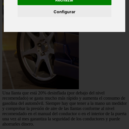
Configurar
Una llanta que está 20% desinflada (por debajo del nivel
recomendado) se gasta mucho más rápido y aumenta el consumo de
gasolina del automóvil. Siempre hay que tener a la mano un medidor
y comprobar la presión de aire de las llantas conforme al nivel
recomendado en el manual del conductor o en el interior de la puerta
una vez al mes garantiza la seguridad de los conductores y puede
ahorrarles dinero.