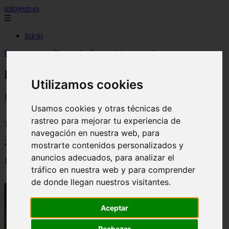
solojeep.es
☰
Inicio
Inicio
>
jeep
>
Revisar las llantas del carro cada mes
Revisar las llantas del carro cada mes
Utilizamos cookies
📅 03/09/2025
Usamos cookies y otras técnicas de
rastreo para mejorar tu experiencia de
Tutoriales para el Auto
navegación en nuestra web, para
2010-10-14
mostrarte contenidos personalizados y
anuncios adecuados, para analizar el
1698
tráfico en nuestra web y para comprender
de donde llegan nuestros visitantes.
Aceptar
Rechazar