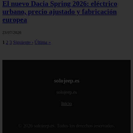
El nuevo Dacia Spring 2026: eléctrico
urbano, precio ajustado y fabricación
europea
23/07/2026
1
2
3
Siguiente ›
Última »
solojeep.es
solojeep.es
Inicio
© 2026 solojeep.es. Todos los derechos reservados.