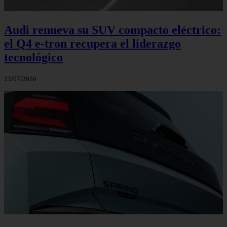
Audi renueva su SUV compacto eléctrico:
el Q4 e‑tron recupera el liderazgo
tecnológico
23/07/2026