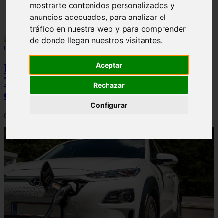
mostrarte contenidos personalizados y
✔️
anuncios adecuados, para analizar el
tráfico en nuestra web y para comprender
de donde llegan nuestros visitantes.
Aceptar
Peugeot acelera en el mercado español:
7.062 matriculaciones y un 5,9% de cuota
Rechazar
en julio
Configurar
06/08/2026