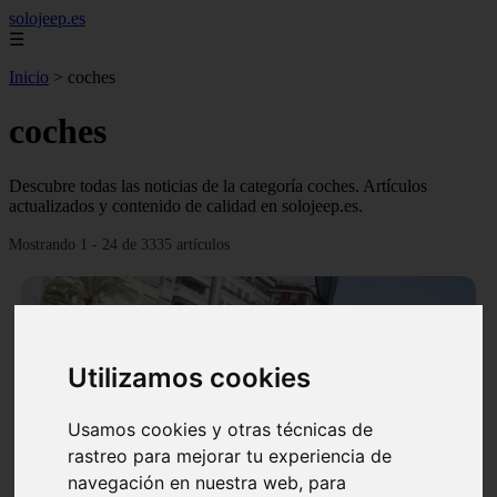
solojeep.es
☰
Inicio
>
coches
coches
Descubre todas las noticias de la categoría coches. Artículos
actualizados y contenido de calidad en solojeep.es.
Mostrando 1 - 24 de 3335 artículos
Utilizamos cookies
❮
❯
Usamos cookies y otras técnicas de
rastreo para mejorar tu experiencia de
navegación en nuestra web, para
▷ Zona Azul Córdoba 《 Horarios y Tarifas 2024 》