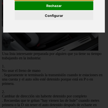
Rechazar
Configurar
Una lista interesante preparada por alguien que ya tiene su tiempo
trabajando en la industria:
1.
No usar el freno de mano
. Seguramente te terminarás la transmisión cuando te estaciones en
una cuesta y el auto sólo esté detenido porque está en P o en
primera.
2.
Cambiar de dirección sin haberte detenido por completo
. Recuerdas que te gritan “hay vienen las de hule” cuando metes
primera o la D sin tener el auto detenido después de echarte en