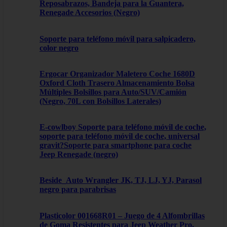
Reposabrazos, Bandeja para la Guantera,
Renegade Accesorios (Negro)
Soporte para teléfono móvil para salpicadero,
color negro
Ergocar Organizador Maletero Coche 1680D
Oxford Cloth Trasero Almacenamiento Bolsa
Múltiples Bolsillos para Auto/SUV/Camión
(Negro, 70L con Bolsillos Laterales)
E-cowlboy Soporte para teléfono móvil de coche,
soporte para teléfono móvil de coche, universal
gravit?Soporte para smartphone para coche
Jeep Renegade (negro)
Beside_Auto Wrangler JK, TJ, LJ, YJ, Parasol
negro para parabrisas
Plasticolor 001668R01 – Juego de 4 Alfombrillas
de Goma Resistentes para Jeep Weather Pro,