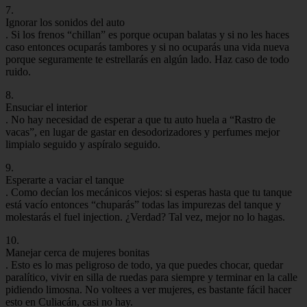
7.
Ignorar los sonidos del auto
. Si los frenos “chillan” es porque ocupan balatas y si no les haces
caso entonces ocuparás tambores y si no ocuparás una vida nueva
porque seguramente te estrellarás en algún lado. Haz caso de todo
ruido.
8.
Ensuciar el interior
. No hay necesidad de esperar a que tu auto huela a “Rastro de
vacas”, en lugar de gastar en desodorizadores y perfumes mejor
limpialo seguido y aspíralo seguido.
9.
Esperarte a vaciar el tanque
. Como decían los mecánicos viejos: si esperas hasta que tu tanque
está vacío entonces “chuparás” todas las impurezas del tanque y
molestarás el fuel injection. ¿Verdad? Tal vez, mejor no lo hagas.
10.
Manejar cerca de mujeres bonitas
. Esto es lo mas peligroso de todo, ya que puedes chocar, quedar
paralítico, vivir en silla de ruedas para siempre y terminar en la calle
pidiendo limosna. No voltees a ver mujeres, es bastante fácil hacer
esto en Culiacán, casi no hay.