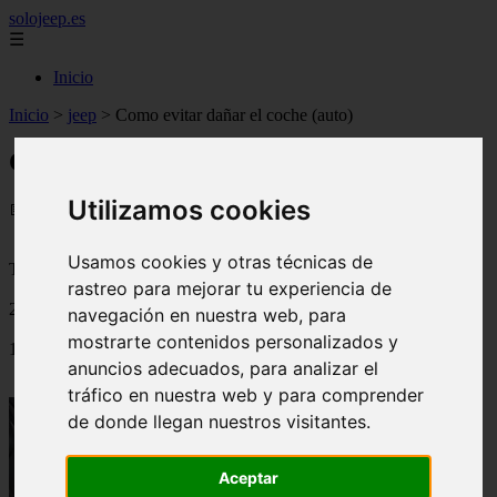
solojeep.es
☰
Inicio
Inicio
>
jeep
>
Como evitar dañar el coche (auto)
Como evitar dañar el coche (auto)
Utilizamos cookies
📅 03/09/2025
Usamos cookies y otras técnicas de
Tutoriales para el Auto
rastreo para mejorar tu experiencia de
2010-10-21
navegación en nuestra web, para
mostrarte contenidos personalizados y
1437
anuncios adecuados, para analizar el
tráfico en nuestra web y para comprender
de donde llegan nuestros visitantes.
Aceptar