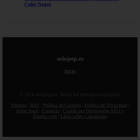
Color Negro
solojeep.es
Inicio
© 2026 solojeep.es. Todos los derechos reservados.
Sitemap
|
RSS
|
Política de Cookies
|
Política de Privacidad
|
Aviso legal
|
Contacto
|
Creado por 0lemiswebs SEO y
Diseño web
|
Libro sobre Cabañuelas