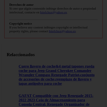
Derechos de autor
Si cree que algún contenido infringe derechos de autor o propiedad
intelectual, contacte en
bitelchux@yahoo.es
.
Copyright notice
If you believe any content infringes copyright or intellectual
property rights, please contact
bitelchux@yahoo.es
.
Relaccionados
Cuero llavero de coche&4 metal tapones rueda
coche para Jeep Grand Cherokee Comander
Wrangler Compass Renegade Patriot,conjunto
de accesorios de coche,reemplazo de llavero y
tapas antipolvo para coche
GAFAT Compatible con Jeep Renegade 2015-
2022 2023 Caja de Almacenamiento para
Consola Central, Renegade Organizador de