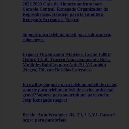
2022 2023 Caja de Almacenamiento para
Consola Central, Renegade Organizador de
Reposabrazos, Bandeja para la Guantera,
Renegade Accesorios (Negro)
Soporte para teléfono móvil para salpicadero,
color negro
Ergocar Organizador Maletero Coche 1680D
Oxford Cloth Trasero Almacenamiento Bolsa
Múltiples Bolsillos para Auto/SUV/Camión
(Negro, 70L con Bolsillos Laterales)
E-cowlboy Soporte para teléfono móvil de coche,
soporte para teléfono móvil de coche, universal
gravit?Soporte para smartphone para coche
Jeep Renegade (negro)
Beside_Auto Wrangler JK, TJ, LJ, YJ, Parasol
negro para parabrisas