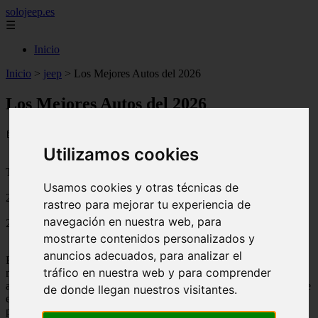
solojeep.es
☰
Inicio
Inicio
>
jeep
>
Los Mejores Autos del 2026
Los Mejores Autos del 2026
📅 03/09/2025
Utilizamos cookies
Tutoriales para el Auto
Usamos cookies y otras técnicas de
2010-12-13
rastreo para mejorar tu experiencia de
navegación en nuestra web, para
2542
mostrarte contenidos personalizados y
anuncios adecuados, para analizar el
En las últimas
ferias internacionales de autos
se exhibieron los
tráfico en nuestra web y para comprender
modelos más alucinantes de vehículos que serán parte del mercado
automotor durante el 2010, y a pesar de las épocas de crisis que vive
de donde llegan nuestros visitantes.
el mundo, este año los fabricantes se lucieron como nunca antes se
pudo ver.