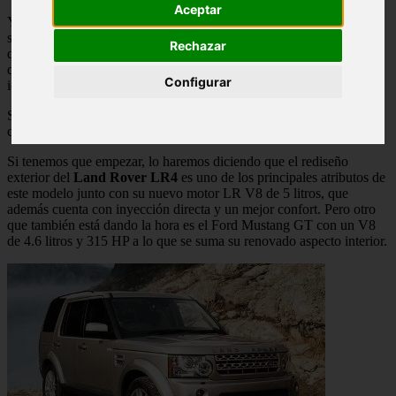
Aceptar
Y aún cuando se dice que en realidad se trató de exposiciones que
solamente ponían en vitrina lo que pueden comprar aquellos a los
Rechazar
que estos tiempos no los afectan – o sea los más ricos -, lo cierto es
que también se pudieron apreciar
distintos modelos
que dieron una
Configurar
idea de lo que se viene en este próximo año para todos nosotros.
Según esto, tenemos una relación de lo que puede estar considerado
como lo mejor que se presentó en el 2010.
Si tenemos que empezar, lo haremos diciendo que el rediseño
exterior del
Land Rover LR4
es uno de los principales atributos de
este modelo junto con su nuevo motor LR V8 de 5 litros, que
además cuenta con inyección directa y un mejor confort. Pero otro
que también está dando la hora es el Ford Mustang GT con un V8
de 4.6 litros y 315 HP a lo que se suma su renovado aspecto interior.