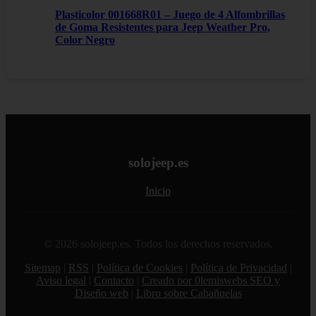
Plasticolor 001668R01 – Juego de 4 Alfombrillas
de Goma Resistentes para Jeep Weather Pro,
Color Negro
solojeep.es
Inicio
© 2026 solojeep.es. Todos los derechos reservados.
Sitemap
|
RSS
|
Política de Cookies
|
Política de Privacidad
|
Aviso legal
|
Contacto
|
Creado por 0lemiswebs SEO y
Diseño web
|
Libro sobre Cabañuelas