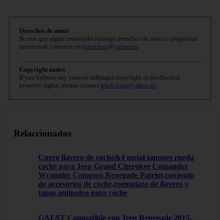
Derechos de autor
Si cree que algún contenido infringe derechos de autor o propiedad
intelectual, contacte en
bitelchux@yahoo.es
.
Copyright notice
If you believe any content infringes copyright or intellectual
property rights, please contact
bitelchux@yahoo.es
.
Relaccionados
Cuero llavero de coche&4 metal tapones rueda
coche para Jeep Grand Cherokee Comander
Wrangler Compass Renegade Patriot,conjunto
de accesorios de coche,reemplazo de llavero y
tapas antipolvo para coche
GAFAT Compatible con Jeep Renegade 2015-