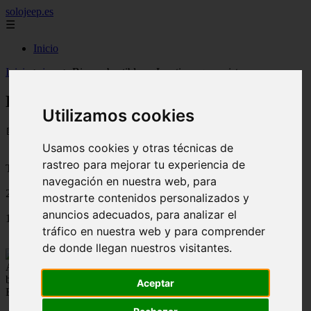
solojeep.es
☰
Inicio
Inicio
>
jeep
>
Biocombustibles – Los tipos que existen
Biocombustibles – Los tipos que existen
Utilizamos cookies
📅 02/09/2025
Usamos cookies y otras técnicas de
rastreo para mejorar tu experiencia de
Tutoriales para el Auto
navegación en nuestra web, para
2011-05-01
mostrarte contenidos personalizados y
anuncios adecuados, para analizar el
1891
tráfico en nuestra web y para comprender
de donde llegan nuestros visitantes.
Antes de cualquier cosa vamos a conocer los diferentes tipos de
biocombustibles que existen. Los principales tipos de
Aceptar
Biocombustibles son:
El Etanol y el Biodiésel
.