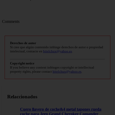
Comments
Derechos de autor
Si cree que algún contenido infringe derechos de autor o propiedad
intelectual, contacte en
bitelchux@yahoo.es
.
Copyright notice
If you believe any content infringes copyright or intellectual
property rights, please contact
bitelchux@yahoo.es
.
Relaccionados
Cuero llavero de coche&4 metal tapones rueda
coche para Jeep Grand Cherokee Comander