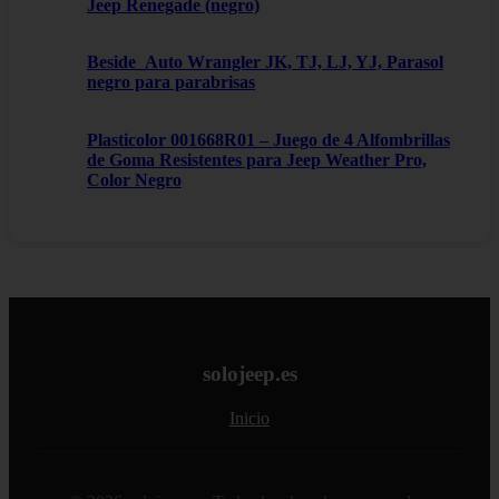
Jeep Renegade (negro)
Beside_Auto Wrangler JK, TJ, LJ, YJ, Parasol
negro para parabrisas
Plasticolor 001668R01 – Juego de 4 Alfombrillas
de Goma Resistentes para Jeep Weather Pro,
Color Negro
solojeep.es
Inicio