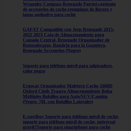
Wrangler Compass Renegade Patriot,conjunto
de accesorios de coche,reemplazo de llavero y
tapas antipolvo para coche
GAFAT Compatible con Jeep Renegade 2015-
2022 2023 Caja de Almacenamiento para
Consola Central, Renegade Organizador de
Reposabrazos, Bandeja para la Guantera,
Renegade Accesorios (Negro)
Soporte para teléfono móvil para salpicadero,
color negro
Ergocar Organizador Maletero Coche 1680D
Oxford Cloth Trasero Almacenamiento Bolsa
Múltiples Bolsillos para Auto/SUV/Camión
(Negro, 70L con Bolsillos Laterales)
E-cowlboy Soporte para teléfono móvil de coche,
soporte para teléfono móvil de coche, universal
gravit?Soporte para smartphone para coche