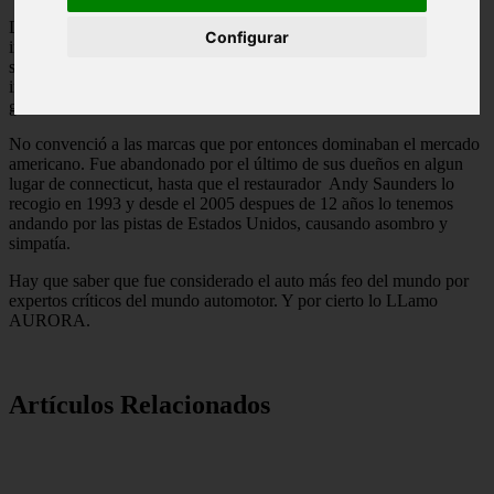
La verdad que el proyecto permitío que el Párroco perdiera toda su
Configurar
inversión al no haber sido atractivo para ninguna empresa, ya que
sus sistemas de seguridad como el parabrisas ovalado y el eje
instalado en la parte inferior del vehículo para poder girarlo 180
grados en caso de accidente.
No convenció a las marcas que por entonces dominaban el mercado
americano. Fue abandonado por el último de sus dueños en algun
lugar de connecticut, hasta que el restaurador Andy Saunders lo
recogio en 1993 y desde el 2005 despues de 12 años lo tenemos
andando por las pistas de Estados Unidos, causando asombro y
simpatía.
Hay que saber que fue considerado el auto más feo del mundo por
expertos críticos del mundo automotor. Y por cierto lo LLamo
AURORA.
Artículos Relacionados