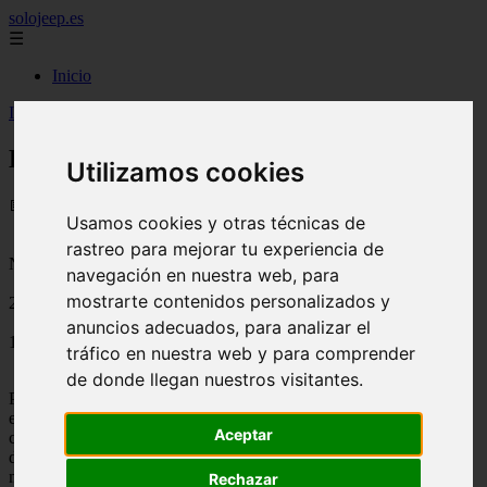
solojeep.es
☰
Inicio
Inicio
>
jeep
>
El auto más feo del Mundo
El auto más feo del Mundo
Utilizamos cookies
📅 11/07/2025
Usamos cookies y otras técnicas de
rastreo para mejorar tu experiencia de
Novedades del Motor
navegación en nuestra web, para
mostrarte contenidos personalizados y
2011-05-13
anuncios adecuados, para analizar el
1872
tráfico en nuestra web y para comprender
de donde llegan nuestros visitantes.
Producido en el año 1957 por un Párroco llamado Alfred Juliano,
este auto americano costo algo más de 30 ooo dolares y fue
Aceptar
considerado por su creador como el auto más seguro de su época,
diseñado sobre el chasis de un Buick y pudiendo llevar diferentes
motores con los de Cadillac o de la marca Lincol.
Rechazar