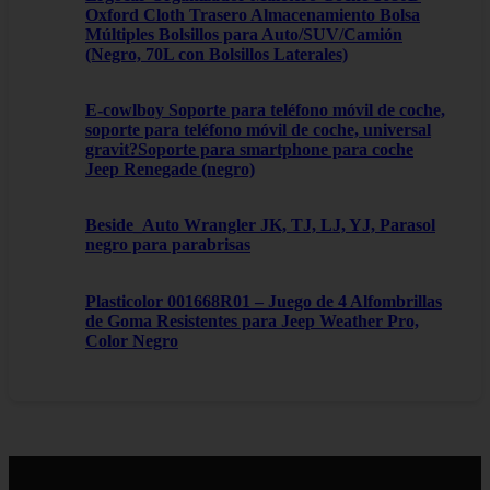
Oxford Cloth Trasero Almacenamiento Bolsa
Múltiples Bolsillos para Auto/SUV/Camión
(Negro, 70L con Bolsillos Laterales)
E-cowlboy Soporte para teléfono móvil de coche,
soporte para teléfono móvil de coche, universal
gravit?Soporte para smartphone para coche
Jeep Renegade (negro)
Beside_Auto Wrangler JK, TJ, LJ, YJ, Parasol
negro para parabrisas
Plasticolor 001668R01 – Juego de 4 Alfombrillas
de Goma Resistentes para Jeep Weather Pro,
Color Negro