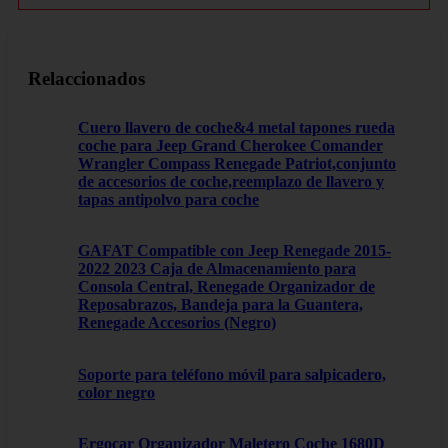
Relaccionados
Cuero llavero de coche&4 metal tapones rueda
coche para Jeep Grand Cherokee Comander
Wrangler Compass Renegade Patriot,conjunto
de accesorios de coche,reemplazo de llavero y
tapas antipolvo para coche
GAFAT Compatible con Jeep Renegade 2015-
2022 2023 Caja de Almacenamiento para
Consola Central, Renegade Organizador de
Reposabrazos, Bandeja para la Guantera,
Renegade Accesorios (Negro)
Soporte para teléfono móvil para salpicadero,
color negro
Ergocar Organizador Maletero Coche 1680D