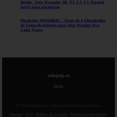
Beside_Auto Wrangler JK, TJ, LJ, YJ, Parasol
negro para parabrisas
Plasticolor 001668R01 – Juego de 4 Alfombrillas
de Goma Resistentes para Jeep Weather Pro,
Color Negro
solojeep.es
Inicio
© 2026 solojeep.es. Todos los derechos reservados.
Sitemap
|
RSS
|
Política de Cookies
|
Política de Privacidad
|