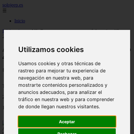
solojeep.es
☰
Inicio
Inicio
>
jeep
>
Alfa Romeo con su nuevo coupé deportivo 4C en
2026
Alfa Romeo con su nuevo coupé deportivo
Utilizamos cookies
4C en 2026
Usamos cookies y otras técnicas de
📅 21/08/2025
rastreo para mejorar tu experiencia de
navegación en nuestra web, para
mostrarte contenidos personalizados y
Tutoriales para el Auto
anuncios adecuados, para analizar el
2011-07-27
tráfico en nuestra web y para comprender
de donde llegan nuestros visitantes.
1438
Aceptar
Alfa Romeo
tiene previsto que su nuevo
coupé deportivo 4C
llegue a los concesionarios europeos a mediados/finales de 2012,
Rechazar