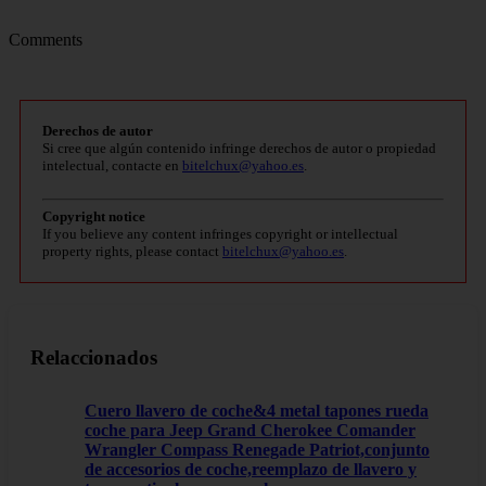
Comments
Derechos de autor
Si cree que algún contenido infringe derechos de autor o propiedad
intelectual, contacte en
bitelchux@yahoo.es
.
Copyright notice
If you believe any content infringes copyright or intellectual
property rights, please contact
bitelchux@yahoo.es
.
Relaccionados
Cuero llavero de coche&4 metal tapones rueda
coche para Jeep Grand Cherokee Comander
Wrangler Compass Renegade Patriot,conjunto
de accesorios de coche,reemplazo de llavero y