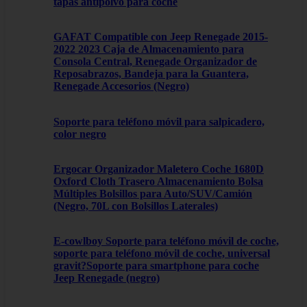
tapas antipolvo para coche
GAFAT Compatible con Jeep Renegade 2015-
2022 2023 Caja de Almacenamiento para
Consola Central, Renegade Organizador de
Reposabrazos, Bandeja para la Guantera,
Renegade Accesorios (Negro)
Soporte para teléfono móvil para salpicadero,
color negro
Ergocar Organizador Maletero Coche 1680D
Oxford Cloth Trasero Almacenamiento Bolsa
Múltiples Bolsillos para Auto/SUV/Camión
(Negro, 70L con Bolsillos Laterales)
E-cowlboy Soporte para teléfono móvil de coche,
soporte para teléfono móvil de coche, universal
gravit?Soporte para smartphone para coche
Jeep Renegade (negro)