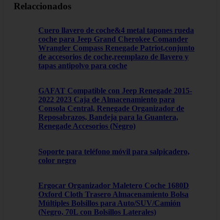
Relaccionados
Cuero llavero de coche&4 metal tapones rueda
coche para Jeep Grand Cherokee Comander
Wrangler Compass Renegade Patriot,conjunto
de accesorios de coche,reemplazo de llavero y
tapas antipolvo para coche
GAFAT Compatible con Jeep Renegade 2015-
2022 2023 Caja de Almacenamiento para
Consola Central, Renegade Organizador de
Reposabrazos, Bandeja para la Guantera,
Renegade Accesorios (Negro)
Soporte para teléfono móvil para salpicadero,
color negro
Ergocar Organizador Maletero Coche 1680D
Oxford Cloth Trasero Almacenamiento Bolsa
Múltiples Bolsillos para Auto/SUV/Camión
(Negro, 70L con Bolsillos Laterales)