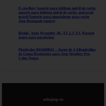
E-cowlboy Soporte para teléfono móvil de coche,
soporte para teléfono móvil de coche, universal
gravit?Soporte para smartphone para coche
Jeep Renegade (negro)
Beside_Auto Wrangler JK, TJ, LJ, YJ, Parasol
negro para parabrisas
Plasticolor 001668R01 – Juego de 4 Alfombrillas
de Goma Resistentes para Jeep Weather Pro,
Color Negro
solojeep.es