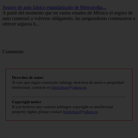
Seguro de auto básico estandarizado de Metropolita...
A partir del momento que en varios estados de México el seguro de
auto comenzó a volverse obligatorio, las aseguradoras comenzaron a
ofrecer seguros b...
Comments
Derechos de autor
Si cree que algún contenido infringe derechos de autor o propiedad
intelectual, contacte en
bitelchux@yahoo.es
.
Copyright notice
If you believe any content infringes copyright or intellectual
property rights, please contact
bitelchux@yahoo.es
.