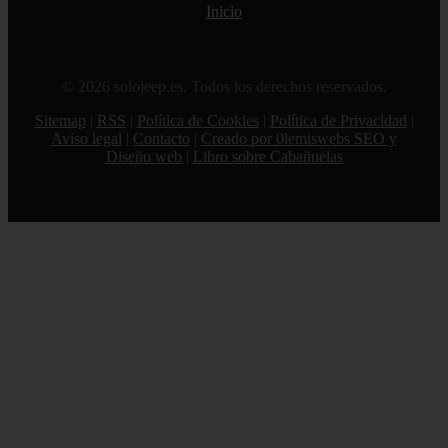
Inicio
© 2026 solojeep.es. Todos los derechos reservados.
Sitemap
|
RSS
|
Política de Cookies
|
Política de Privacidad
|
Aviso legal
|
Contacto
|
Creado por 0lemiswebs SEO y
Diseño web
|
Libro sobre Cabañuelas