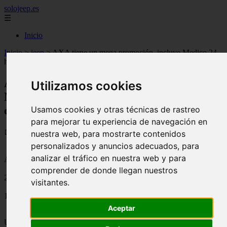
solojeep.es
☰
Inicio
Inicio
>
jeep
>
AXA tiene un mega promoción, incluye Medico 24
horas en cualquier contratación de Seguro.
AXA tiene un mega promoción, incluye
Utilizamos cookies
Medico 24 horas en cualquier
contratación de Seguro.
Usamos cookies y otras técnicas de rastreo
para mejorar tu experiencia de navegación en
📅 19/08/2025
nuestra web, para mostrarte contenidos
personalizados y anuncios adecuados, para
analizar el tráfico en nuestra web y para
Aseguradoras
comprender de donde llegan nuestros
2011-09-15
visitantes.
1876
Aceptar
Una nueva promocion de parte de la
aseguradora AXA
, ha sido