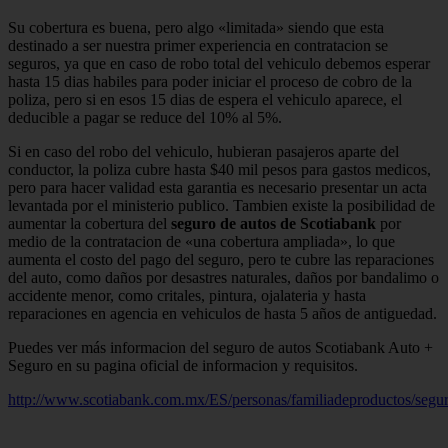
Su cobertura es buena, pero algo «limitada» siendo que esta
destinado a ser nuestra primer experiencia en contratacion se
seguros, ya que en caso de robo total del vehiculo debemos esperar
hasta 15 dias habiles para poder iniciar el proceso de cobro de la
poliza, pero si en esos 15 dias de espera el vehiculo aparece, el
deducible a pagar se reduce del 10% al 5%.
Si en caso del robo del vehiculo, hubieran pasajeros aparte del
conductor, la poliza cubre hasta $40 mil pesos para gastos medicos,
pero para hacer validad esta garantia es necesario presentar un acta
levantada por el ministerio publico. Tambien existe la posibilidad de
aumentar la cobertura del
seguro de autos de Scotiabank
por
medio de la contratacion de «una cobertura ampliada», lo que
aumenta el costo del pago del seguro, pero te cubre las reparaciones
del auto, como daños por desastres naturales, daños por bandalimo o
accidente menor, como critales, pintura, ojalateria y hasta
reparaciones en agencia en vehiculos de hasta 5 años de antiguedad.
Puedes ver más informacion del seguro de autos Scotiabank Auto +
Seguro en su pagina oficial de informacion y requisitos.
http://www.scotiabank.com.mx/ES/personas/familiadeproductos/segur