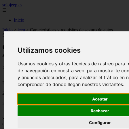
solojeep.es
☰
Inicio
Inicio
>
jeep
>
Caracteristicas y requisitos de seguro de autos
Scotiabank Auto + Seguro.
Caracteristicas y requisitos de seguro de
Utilizamos cookies
autos Scotiabank Auto + Seguro.
Usamos cookies y otras técnicas de rastreo para m
📅 19/08/2025
de navegación en nuestra web, para mostrarte co
y anuncios adecuados, para analizar el tráfico en 
Bancos
comprender de donde llegan nuestros visitantes.
2011-09-29
Aceptar
2558
Rechazar
Scotiabank al igual que otros bancos y aseguradoras ofrece una
Configurar
cierta cantidad de
seguros de auto
, los cuales estan enfocados a ser
contratado por sus propios cuenta habientes, esto para facilitar