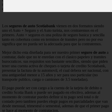
muchos tramites que una aseguradora independiente suele solicitar,
como nombre, direccion, ingreso mensual, etc…
Los
seguros de auto Scotiabank
vienen en dos formatos siendo
uno el Auto + Seguro y el Auto turista, nos centraremos en el
primero. Auto + seguros es una poliza de seguro basica y sencilla
tanto en cobertura como en terminos de tramites pero no por eso
significa que no pueda ser la adecuada para que la contratemos.
Mejor dicho esta diseñada para ser nuestro primer
seguro de auto
a
contratar, dado que no te enredan con el clasico papeleo y tramites
burocraticos. sus requisitos son bastante sencillos, siendo que piden
tener una cuenta activa de cheques o tarjeta de credito Scotiabank,
presentar la factura de tu automovil, el cual debera ser nacional, con
una antiguedad menor a 15 años y ser para uso particular (no
transporte publico, carga o camiones de 3.5 toneladas).
El pago puede ser con cargo a la cuenta de la tarjeta de debito o
credito Scotia Bank o puede ser pagado en efectivo, ademas al
momento de contratar puedes definir si tu pago será total o de
contado pero tambien puedes elegir pagos en parcialidades que van
desde mensual, trimestral o semestral, ademas de que el primer pago
se hace al momento de contratacion.