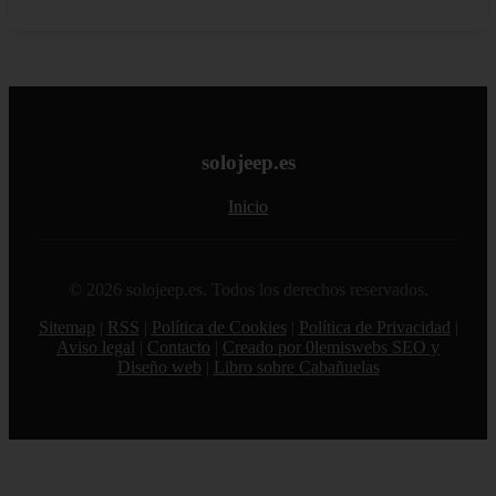
solojeep.es
Inicio
© 2026 solojeep.es. Todos los derechos reservados.
Sitemap
|
RSS
|
Política de Cookies
|
Política de Privacidad
|
Aviso legal
|
Contacto
|
Creado por 0lemiswebs SEO y
Diseño web
|
Libro sobre Cabañuelas