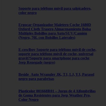
Soporte para teléfono móvil para salpicadero,
color negro
Ergocar Organizador Maletero Coche 1680D
Oxford Cloth Trasero Almacenamiento Bolsa
Múltiples Bolsillos para Auto/SUV/Camión
(Negro, 70L con Bolsillos Laterales)
E-cowlboy Soporte para teléfono móvil de coche,
soporte para teléfono móvil de coche, universal
gravit?Soporte para smartphone para coche
Jeep Renegade (negro)
Beside_Auto Wrangler JK, TJ, LJ, YJ, Parasol
negro para parabrisas
Plasticolor 001668R01 – Juego de 4 Alfombrillas
de Goma Resistentes para Jeep Weather Pro,
Color Negro