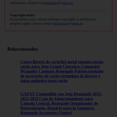
intelectual, contacte en
bitelchux@yahoo.es
.
Copyright notice
If you believe any content infringes copyright or intellectual
property rights, please contact
bitelchux@yahoo.es
.
Relaccionados
Cuero llavero de coche&4 metal tapones rueda
coche para Jeep Grand Cherokee Comander
Wrangler Compass Renegade Patriot,conjunto
de accesorios de coche,reemplazo de llavero y
tapas antipolvo para coche
GAFAT Compatible con Jeep Renegade 2015-
2022 2023 Caja de Almacenamiento para
Consola Central, Renegade Organizador de
Reposabrazos, Bandeja para la Guantera,
Renegade Accesorios (Negro)