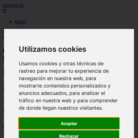
solojeep.es
☰
Inicio
Inicio
>
jeep
>
Que es el Certificado Internacional de Seguro: la
Carta Verde
Utilizamos cookies
Que es el Certificado Internacional de
Seguro: la Carta Verde
Usamos cookies y otras técnicas de
rastreo para mejorar tu experiencia de
📅 18/08/2025
navegación en nuestra web, para
mostrarte contenidos personalizados y
Seguros de Automovil o Coches
anuncios adecuados, para analizar el
2011-10-18
tráfico en nuestra web y para comprender
de donde llegan nuestros visitantes.
1531
Aceptar
El
Certificado Internacional de Seguros de auto
, denominado
«
Carta Verde
» por su color, sirve para acreditar nuestro seguro en
Rechazar
un país extranjero. Con la
Carta Verde
se garantiza que, como