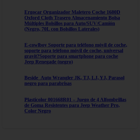
Ergocar Organizador Maletero Coche 1680D
Oxford Cloth Trasero Almacenamiento Bolsa
Múltiples Bolsillos para Auto/SUV/Camión
(Negro, 70L con Bolsillos Laterales)
E-cowlboy Soporte para teléfono móvil de coche,
soporte para teléfono móvil de coche, universal
gravit?Soporte para smartphone para coche
Jeep Renegade (negro)
Beside_Auto Wrangler JK, TJ, LJ, YJ, Parasol
negro para parabrisas
Plasticolor 001668R01 – Juego de 4 Alfombrillas
de Goma Resistentes para Jeep Weather Pro,
Color Negro