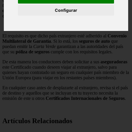
mínimo, nuestro seguro cubre los riesgos de
responsabilidad civil
Configurar
obligatoria
con arreglo a las leyes del país extranjero en el que
estemos.
El requisito es que dicho país extranjero esté adherido al
Convenio
Multilateral de Garantía
. Si lo está, los
seguros de auto
que
puedan emitir la
Carta Verde
garantizan a las autoridades del país
que su
póliza de seguros
cumple con los requisitos legales.
De esta manera los conductores deben solicitar a sus
aseguradoras
este Certificado cuando deseen viajar al extranjero, salvo para
quienes hayan contratado un seguro en cualquier país miembro de la
Unión Europea (para viajar en los restantes países miembros).
En cualquier caso antes de desplazarte al extranjero, revisa si el país
de destino y aquellos que se incluyan en tu trayecto necesita la
emisión de este u otros
Certificados Internacionales de Seguros
.
Artículos Relacionados