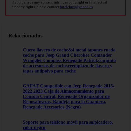
If you believe any content infringes copyright or intellectual
property rights, please contact
bitelchux@yahoo.es
.
Relaccionados
Cuero llavero de coche&4 metal tapones rueda
coche para Jeep Grand Cherokee Comander
Wrangler Compass Renegade Patriot,conjunto
de accesorios de coche,reemplazo de llavero y
tapas antipolvo para coche
GAFAT Compatible con Jeep Renegade 2015-
2022 2023 Caja de Almacenamiento para
Consola Central, Renegade Organizador de
Reposabrazos, Bandeja para la Guantera,
Renegade Accesorios (Negro)
Soporte para teléfono móvil para salpicadero,
color negro